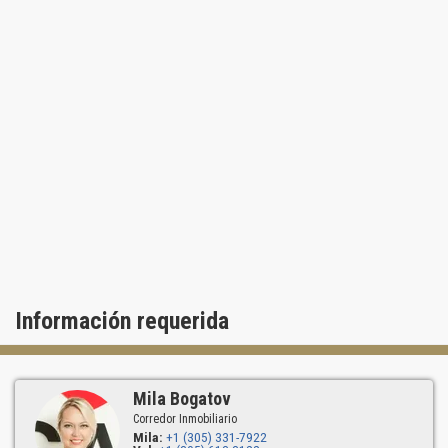
Los niveles inferiores incluyen comercios en planta baja (3.044
pies cuadrados, incluidos microcomercios) y oficinas en el
segundo piso (5.659 pies cuadrados), lo que refuerza un entorno
activo y escenarios cotidianos en el vecindario.
El componente de movilidad incluye 196 plazas de
estacionamiento; el material menciona por separado 39 plazas
con infraestructura para la carga de vehículos eléctricos.
Otro punto destacado es un restaurante en la azotea, de
aproximadamente 1.069 pies cuadrados, y una terraza en la
azotea con vistas a Miami; ambos se presentan como espacios
atractivos para Wynwood Norte.
Concepto
La torre Wyn Park se concibe como un proyecto urbano de ciclo
completo: el uso residencial se complementa con funciones
Información requerida
comerciales, de modo que la calle atiende las necesidades diarias.
Esta lógica suele aumentar la estabilidad de la ubicación y
favorecer la liquidez, especialmente si buscas apartamentos en
Miami en zonas donde la caminabilidad y una infraestructura
Mila Bogatov
completa son determinantes.
Corredor Inmobiliario
Los comercios (incluidos los microcomercios) y el componente de
Mila:
+1 (305) 331-7922