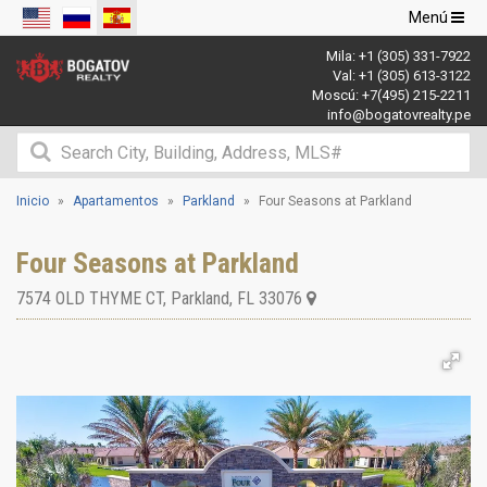
Navegació
Menú
de
Mila:
+1 (305) 331-7922
palanca
Val:
+1 (305) 613-3122
Moscú:
+7(495) 215-2211
info@bogatovrealty.pe
Inicio
Apartamentos
Parkland
Four Seasons at Parkland
Four Seasons at Parkland
7574 OLD THYME CT
,
Parkland
,
FL
33076