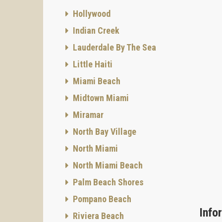
Conce
Hollywood
Meliá M
compact
Indian Creek
partici
Lauderdale By The Sea
Los pro
• conec
Little Haiti
usando 
• o usa
Miami Beach
hoteler
Midtown Miami
Import
Miramar
través 
Para q
North Bay Village
inve
North Miami
• clien
• compr
North Miami Beach
• quien
Palm Beach Shores
En tér
persona
Pompano Beach
Format
Info
Riviera Beach