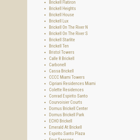
• pool 
Brickell Flatiron
• Jacuz
Brickell Heights
Brickell House
Salud y
Brickell Lux
• centr
Brickell On The River N
• zona 
Brickell On The River S
Gastro
Brickell Starlite
• resta
Brickell Ten
vida “h
Bristol Towers
Calle 8 Brickell
Trabaj
Carbonell
• centr
Cassa Brickell
• sala 
CCCC Miami Towers
Servici
Cipriani Residences Miami
• conse
Colette Residences
• limpie
Conrad Espirito Santo
• servic
Courvoisier Courts
• front
Domus Brickell Center
• valet 
Domus Brickell Park
• trans
ECHO Brickell
• guard
Emerald At Brickell
• segur
Espirito Santo Plaza
Four Seasons