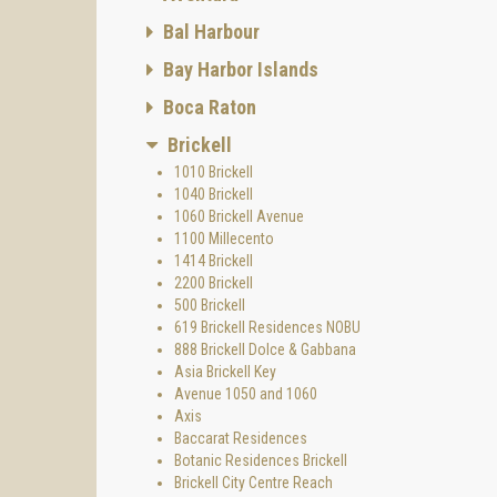
Además,
Bal Harbour
Element
Bay Harbor Islands
• siste
• difus
Boca Raton
• agua f
• enfoq
Brickell
Ciertos
1010 Brickell
del pro
1040 Brickell
1060 Brickell Avenue
Los int
1100 Millecento
gestion
1414 Brickell
Ameni
2200 Brickell
500 Brickell
El ser
619 Brickell Residences NOBU
Meliá M
888 Brickell Dolce & Gabbana
no son 
Asia Brickell Key
Avenue 1050 and 1060
En este
Axis
los hué
Baccarat Residences
Roofto
Botanic Residences Brickell
• pisci
Brickell City Centre Reach