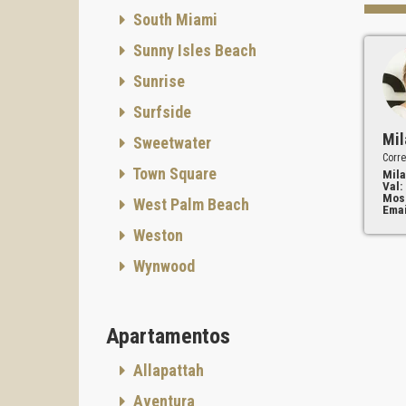
Meliá R
South Miami
diseño,
El proy
Sunny Isles Beach
las res
Sunrise
modelo
Surfside
Distri
El proy
Mil
Sweetwater
•
Estud
Corre
Town Square
Espacio
Mila
Val:
•
Junio
Mos
West Palm Beach
Un form
Emai
•
Resid
Weston
La opci
Wynwood
Diseño
Todas l
que cum
Apartamentos
• diseñ
• ergo
Allapattah
• mater
• cocin
Aventura