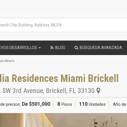
EVOS DESARROLLOS
BLOG
BÚSQUEDA AVANZADA
ces Miami
ia Residences Miami Brickell
 SW 3rd Avenue
,
Brickell
,
FL
33130
De $501,000
8
110
de precios:
Pisos
Unidades
Año de 