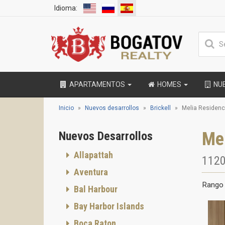
Idioma:
APARTAMENTOS
HOMES
NU
Inicio
Nuevos desarrollos
Brickell
Melia Residen
Mel
Nuevos Desarrollos
Allapattah
1120
Aventura
Rango 
Bal Harbour
Bay Harbor Islands
Boca Raton