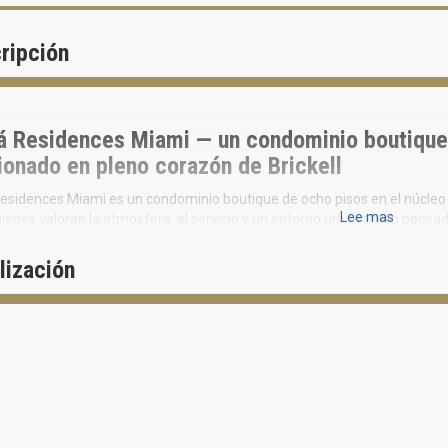
ripción
á Residences Miami — un condominio boutique
ionado en pleno corazón de Brickell
esidences Miami es un condominio boutique de ocho pisos en el núcleo 
Lee mas
ienes valoran la atmósfera, el servicio y un entorno urbano bien pensad
ores que consideran bienes raíces en Miami, esta es una opción donde l
lo operativo transparente pasan al primer plano — no solo “vistas y pis
lización
yecto combina unidades residenciales completas dentro de un condomin
icios tipo hotel enfocado en un estilo de vida saludable (wellness living)
International.
icio está ubicado en el centro de la vida empresarial y “lifestyle” de Brick
ales rutas de la ciudad y de Brickell City Centre — el principal núcleo com
 un “boutique urbano”, donde lo importante no es la altura ni el “skyline”, 
.