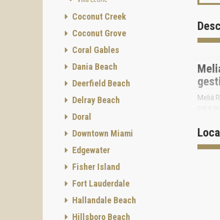
Coconut Creek
Desc
Coconut Grove
Coral Gables
Dania Beach
Meli
gest
Deerfield Beach
Meliá R
Delray Beach
para qu
Doral
comprad
un mode
Loca
Downtown Miami
El pro
Edgewater
de serv
Hotels 
Fisher Island
El edif
Fort Lauderdale
princip
Este es
Hallandale Beach
servicio
Hillsboro Beach