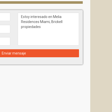
a compacta — con énfasis en la funcionalidad, el
no incluye grandes distribuciones familiares. Todas
la reubicación y su uso como inversión dentro de un
s de corto plazo.
Enviar mensaje
rtas como para una vida cómoda a largo plazo.
 m²)
das.
e” y están diseñadas bajo un concepto unificado
odelo de vida orientado al servicio.