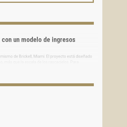
 con un modelo de ingresos
mismo de Brickell, Miami. El proyecto está diseñado
o, más que la escala de los rascacielos. Para
a calidad del producto, reglas claras de propiedad y
os”.
io en propiedad privada (fee simple) con un modelo
, bajo la gestión de la marca internacional Meliá
ell: a solo minutos del paseo marítimo, de las
ercial y de entretenimiento del distrito.
sino la calidad del entorno, el diseño y el nivel de