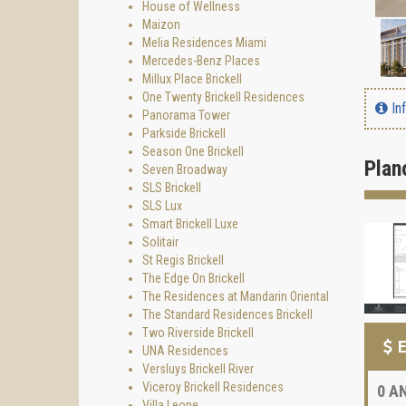
House of Wellness
Maizon
Melia Residences Miami
Mercedes-Benz Places
Millux Place Brickell
One Twenty Brickell Residences
In
Panorama Tower
Parkside Brickell
Season One Brickell
Plan
Seven Broadway
SLS Brickell
SLS Lux
Smart Brickell Luxe
Solitair
St Regis Brickell
The Edge On Brickell
The Residences at Mandarin Oriental
The Standard Residences Brickell
Two Riverside Brickell
E
UNA Residences
Versluys Brickell River
Viceroy Brickell Residences
0
AN
Villa Leone