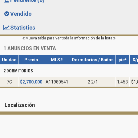
Vendido
Statistics
Mueva tabla para ver toda la información de la lista
1
ANUNCIOS EN VENTA
Unidad
Precio
MLS#
Dormitorios / Baños
pie²
$/
2 DORMITORIOS
7C
$
2,700,000
A11980541
2 2/1
1,453
$1,
Localización