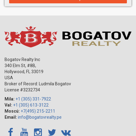
Bogatov Realty Inc
340 Elm St, #8B,
Hollywood
,
FL
33019
USA
Broker of Record: Ludmila Bogatov
License #3232734
Mila:
+1 (305) 331-7922
Val:
+1 (305) 613-3122
Moscú:
+7(495) 215-2211
Email:
info@bogatovrealty.pe