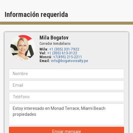
Información requerida
Mila Bogatov
Corredor Inmobiliario
Mila:
+1 (305) 331-7922
Val:
+1 (305) 613-3122
Moscú:
+7(495) 215-2211
Email:
info@bogatovrealty.pe
Enviar mensaje