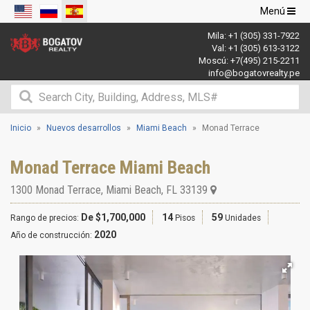
Navegació
Menú
de
Mila:
+1 (305) 331-7922
palanca
Val:
+1 (305) 613-3122
Moscú:
+7(495) 215-2211
info@bogatovrealty.pe
Inicio
Nuevos desarrollos
Miami Beach
Monad Terrace
Monad Terrace Miami Beach
1300 Monad Terrace
,
Miami Beach
,
FL
33139
De $1,700,000
14
59
Rango de precios:
Pisos
Unidades
2020
Año de construcción: