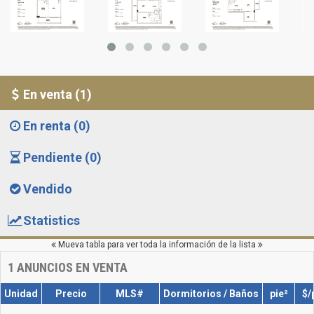
En venta (1)
En renta (0)
Pendiente (0)
Vendido
Statistics
Mueva tabla para ver toda la información de la lista
1
ANUNCIOS EN VENTA
Unidad
Precio
MLS#
Dormitorios / Baños
pie²
$/