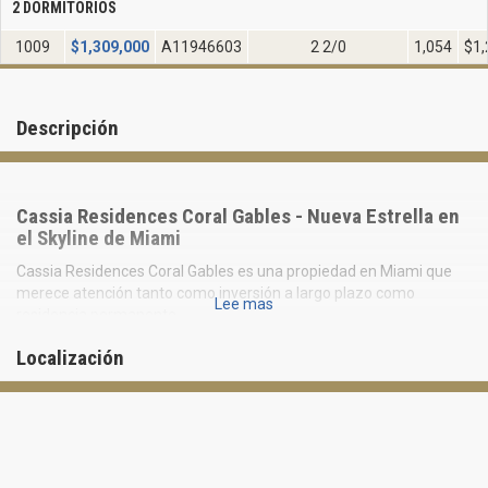
2 DORMITORIOS
1009
$
1,309,000
A11946603
2 2/0
1,054
$1,
Descripción
Cassia Residences Coral Gables - Nueva Estrella en
el Skyline de Miami
Cassia Residences Coral Gables es una propiedad en Miami que
merece atención tanto como inversión a largo plazo como
Lee mas
residencia permanente.
El condominio está ubicado en una zona prestigiosa y altamente
Localización
segura de Miami, donde está prohibida la construcción de
rascacielos, lo que crea un ambiente de confort doméstico de
estilo mediterráneo en medio de exuberantes alrededores
tropicales.
Se ofrecen a la venta residencias completamente terminadas y