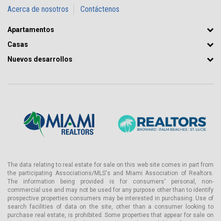
Acerca de nosotros
Contáctenos
Las residencias cuentan con distribuciones espaciosas, alturas de
techos de al menos nueve pies, puertas de vidrio extra resistentes
Apartamentos
y ventanas del piso al techo, balcones franceses y terrazas
serenas.
Casas
Cassia Coral Gables: Características de las
Nuevos desarrollos
Residencias
Encantadoras residencias en Cassia Coral Gables están
disponibles en unidades de uno, dos y tres dormitorios, que van
desde 662 hasta 1439 pies cuadrados, incluidas terrazas de al
menos 93 pies cuadrados. Cada apartamento tiene un diseño
único.
Más información detallada:
• Residencias completamente amuebladas por RH (Restoration
Hardware)
The data relating to real estate for sale on this web site comes in part from
the participating Associations/MLS's and Miami Association of Realtors.
• Colección de muebles italianos, incluidos armarios empotrados
The information being provided is for consumers' personal, non-
en los dormitorios principales
commercial use and may not be used for any purpose other than to identify
• Iluminación personalizada de diseño
prospective properties consumers may be interested in purchasing. Use of
search facilities of data on the site, other than a consumer looking to
• Cortinas opacas en la sala de estar y dormitorios
purchase real estate, is prohibited. Some properties that appear for sale on