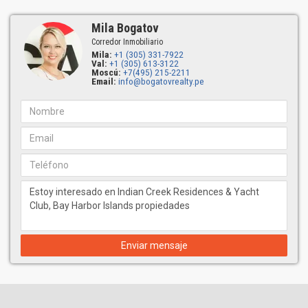
Ofrecen 35 pies de magníficas vistas al agua y al campo de golf.
Mila Bogatov
- Residencias Club: Cuatro dormitorios, cuatro cuartos de baño,
Corredor Inmobiliario
vestíbulo con zona de estar, salón sur, sala familiar con bar y
Mila:
+1 (305) 331-7922
tocador. La residencia ofrece vistas panorámicas de 65 pies del
Val:
+1 (305) 613-3122
Moscú:
+7(495) 215-2211
paisaje acuático y un campo de golf.
Email:
info@bogatovrealty.pe
Lujoso mobiliario de las residencias Indian Creek
Residences
Las residencias están adornadas con exquisitos acabados
interiores de materiales naturales.
Cocina principal:
La cocina principal es ideal para el chef. Los electrodomésticos de
calidad excepcional incluyen un frigorífico-congelador Thermador
Classic de 36 pulgadas, cocina de gas Thermador de 36 pulgadas
con parrilla de infrarrojos, cajones calientaplatos de acero
inoxidable de 30 pulgadas, un lavavajillas Gaggenau, campana
Enviar mensaje
Thermador de 36'', encimeras de acero inoxidable, armarios,
accesorios, fregadero grande y estante de almacenamiento de
vino personalizado.
Cocina: