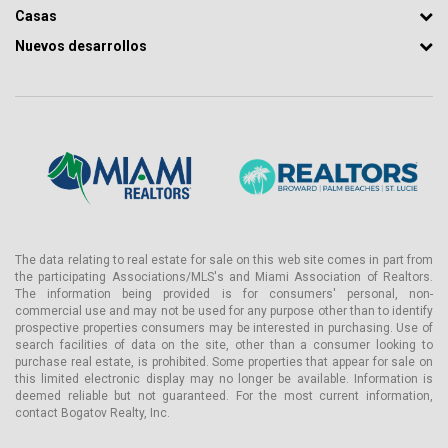
Servicios
Casas
La terraza jardín tropical de la azotea ofrece 2.600 pies cuadrados
Nuevos desarrollos
de servicios recreativos, entre los que se incluyen:
- Piscina de 12 metros
- Teatro de verano
- Preciosas pérgolas con coronas verdes
- Zonas para relajarse y entretenerse
- Vistas de 360 grados desde el amanecer hasta el atardecer
En la segunda planta se encuentra el Parlour, un transformador
con salón, cafetería y snack bar. Ofrece un espacio moderno y
The data relating to real estate for sale on this web site comes in part from
the participating Associations/MLS's and Miami Association of Realtors.
aislado para trabajar durante el día, un espacio agradable para
The information being provided is for consumers' personal, non-
relajarse por la noche y un sistema de sonido de alta calidad.
commercial use and may not be used for any purpose other than to identify
prospective properties consumers may be interested in purchasing. Use of
- El club de salud ofrece para revitalizarse tratamientos de spa,
search facilities of data on the site, other than a consumer looking to
saunas, salas de vapor, terapia de infrarrojos y piscinas.
purchase real estate, is prohibited. Some properties that appear for sale on
El moderno gimnasio está equipado con máquinas
this limited electronic display may no longer be available. Information is
deemed reliable but not guaranteed. For the most current information,
cardiovasculares y una sala de pesas libres. Un césped verde junto
contact Bogatov Realty, Inc.
al lago se utiliza para clases de yoga. También hay zonas de
descanso con cómodos asientos y una piscina de hidromasaje en