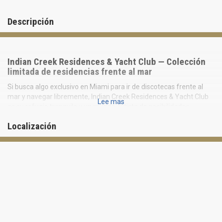
Descripción
Indian Creek Residences & Yacht Club — Colección
limitada de residencias frente al mar
Si busca algo exclusivo en Miami para ir de discotecas frente al
mar y navegar libremente, Indian Creek Residences & Yacht Club
Lee mas
es su refugio tranquilo y un mundo elitista de posibilidades
exquisitas con calidad monumental.
Localización
Las suaves líneas ondulantes del diseño arquitectónico forman
una magnífica imagen escultórica del edificio de ocho plantas. La
impecable distribución combina la intimidad de una casa privada,
ofreciendo nueve residencias de media planta o planta completa
con impresionantes vistas panorámicas, mientras que una
incomparable gama de servicios de resort muestra el sublime arte
del lujo.
Precios a partir de 5.000.000 $.
Variaciones de la Residencia Real