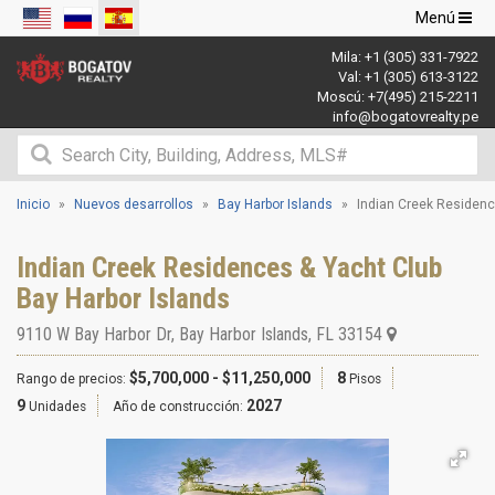
Navegació
Menú
de
Mila:
+1 (305) 331-7922
palanca
Val:
+1 (305) 613-3122
Moscú:
+7(495) 215-2211
info@bogatovrealty.pe
Inicio
Nuevos desarrollos
Bay Harbor Islands
Indian Creek Residenc
Indian Creek Residences & Yacht Club
Bay Harbor Islands
9110 W Bay Harbor Dr
,
Bay Harbor Islands
,
FL
33154
$5,700,000 - $11,250,000
8
Rango de precios:
Pisos
9
2027
Unidades
Año de construcción: