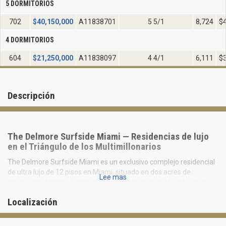
5 DORMITORIOS
702
$
40,150,000
A11838701
5 5/1
8,724
$
4 DORMITORIOS
604
$
21,250,000
A11838097
4 4/1
6,111
$
Descripción
The Delmore Surfside Miami — Residencias de lujo
en el Triángulo de los Multimillonarios
The Delmore Surfside Miami es un exclusivo complejo residencial
de ultra lujo de 12 pisos en Miami, situado en dos acres de
Lee mas
privilegiado terreno frente al mar, con playa privada, justo en el
corazón del denominado “Triángulo de los Multimillonarios” —
Localización
Surfside, Bal Harbour e Indian Creek Village.
El proyecto ha sido cuidadosamente diseñado para cumplir con los