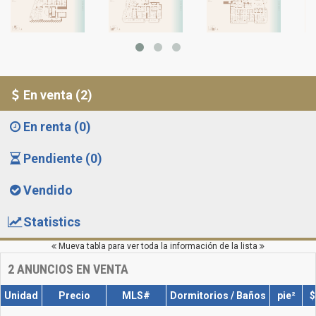
En venta (2)
En renta (0)
Pendiente (0)
Vendido
Statistics
Mueva tabla para ver toda la información de la lista
2
ANUNCIOS EN VENTA
Unidad
Precio
MLS#
Dormitorios / Baños
pie²
$