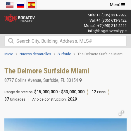
Navegació
Menú
de
Mila:
+1 (305) 331-7922
palanca
Val:
+1 (305) 613-3122
Moscú:
+7(495) 215-2211
info@bogatovrealty.pe
Inicio
Nuevos desarrollos
Surfside
The Delmore Surfside Miami
The Delmore Surfside Miami
8777 Collins Avenue
,
Surfside
,
FL
33154
$15,000,000 - $33,000,000
12
Rango de precios:
Pisos
37
2029
Unidades
Año de construcción: