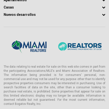
Apartamentos
• Sistema contra incendios con alarma y rociadores
Casas
Planos de Planta
Nuevos desarrollos
Se ofrecen estudios y unidades de 1 a 3 habitaciones, con
superficies que van desde 425 a 1,245 pies² (40–116 m²). Muchos
diseños incluyen áreas de sala y comedor separadas, ideales
tanto para uso personal como para alquileres a corto plazo.
Estilo & Acabados
:
Los interiores presentan un diseño moderno y minimalista, lo que
permite a los propietarios adaptar fácilmente el espacio a sus
gustos personales —desde un estilo ejecutivo hasta un ambiente
vibrante inspirado en resorts.
Comprar un Apartamento en Miami: Potencial de Renta
The data relating to real estate for sale on this web site comes in part from
& Valor de Inversión
the participating Associations/MLS's and Miami Association of Realtors.
The information being provided is for consumers' personal, non-
Una de las principales ventajas de adquirir en The Club at Brickell
commercial use and may not be used for any purpose other than to identify
Bay Miami es la autorización oficial para alquileres de corto plazo,
prospective properties consumers may be interested in purchasing. Use of
search facilities of data on the site, other than a consumer looking to
incluyendo rentas diarias. A diferencia de la mayoría de los
purchase real estate, is prohibited. Some properties that appear for sale on
condominios en Brickell, donde existen restricciones, este
this limited electronic display may no longer be available. Information is
proyecto ofrece opciones flexibles de arrendamiento.
deemed reliable but not guaranteed. For the most current information,
contact Bogatov Realty, Inc.
Como resultado: