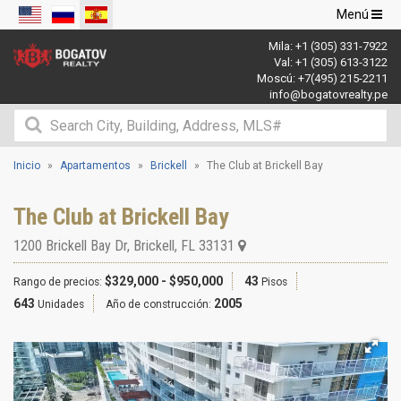
Navegació
Menú
de
Mila:
+1 (305) 331-7922
palanca
Val:
+1 (305) 613-3122
Moscú:
+7(495) 215-2211
info@bogatovrealty.pe
Inicio
Apartamentos
Brickell
The Club at Brickell Bay
The Club at Brickell Bay
1200 Brickell Bay Dr
,
Brickell
,
FL
33131
$329,000 - $950,000
43
Rango de precios:
Pisos
643
2005
Unidades
Año de construcción: