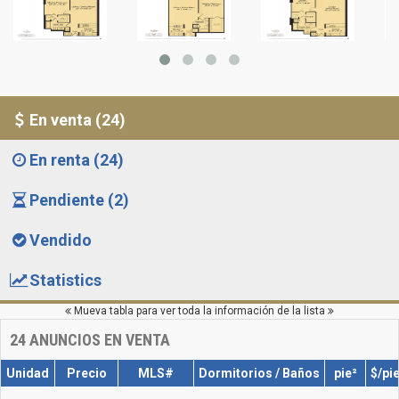
En venta (24)
En renta (24)
Pendiente (2)
Vendido
Statistics
Mueva tabla para ver toda la información de la lista
24
ANUNCIOS EN VENTA
Unidad
Precio
MLS#
Dormitorios / Baños
pie²
$/pi