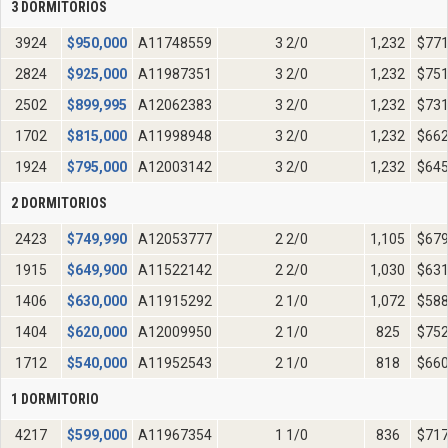
3 DORMITORIOS
3924
$
950,000
A11748559
3 2/0
1,232
$77
2824
$
925,000
A11987351
3 2/0
1,232
$75
2502
$
899,995
A12062383
3 2/0
1,232
$73
1702
$
815,000
A11998948
3 2/0
1,232
$66
1924
$
795,000
A12003142
3 2/0
1,232
$64
2 DORMITORIOS
2423
$
749,990
A12053777
2 2/0
1,105
$67
1915
$
649,900
A11522142
2 2/0
1,030
$63
1406
$
630,000
A11915292
2 1/0
1,072
$58
1404
$
620,000
A12009950
2 1/0
825
$75
1712
$
540,000
A11952543
2 1/0
818
$66
1 DORMITORIO
4217
$
599,000
A11967354
1 1/0
836
$71