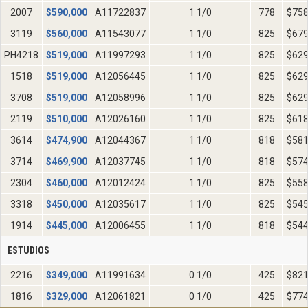
2007
$
590,000
A11722837
1 1/0
778
$75
3119
$
560,000
A11543077
1 1/0
825
$67
PH4218
$
519,000
A11997293
1 1/0
825
$62
1518
$
519,000
A12056445
1 1/0
825
$62
3708
$
519,000
A12058996
1 1/0
825
$62
2119
$
510,000
A12026160
1 1/0
825
$61
3614
$
474,900
A12044367
1 1/0
818
$58
3714
$
469,900
A12037745
1 1/0
818
$57
2304
$
460,000
A12012424
1 1/0
825
$55
3318
$
450,000
A12035617
1 1/0
825
$54
1914
$
445,000
A12006455
1 1/0
818
$54
ESTUDIOS
2216
$
349,000
A11991634
0 1/0
425
$82
1816
$
329,000
A12061821
0 1/0
425
$77