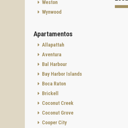
Weston
Circ 
Wynwood
Circ Ho
Seis o
Apartamentos
-1 dorm
- 1 dor
Allapattah
Nueve 
Aventura
- 2 dor
Bal Harbour
Aparta
Bay Harbor Islands
- 3 dor
Boca Raton
Los ele
utiliza
Brickell
- Durad
Coconut Creek
- Freg
Coconut Grove
- Elec
Cooper City
- Venti