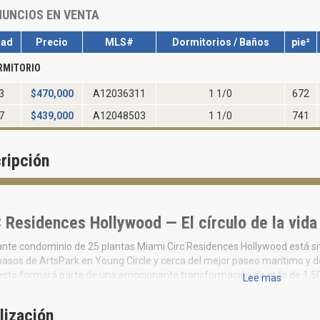
UNCIOS EN VENTA
dad
Precio
MLS#
Dormitorios / Baños
pie²
RMITORIO
3
$
470,000
A12036311
1 1/0
672
7
$
439,000
A12048503
1 1/0
741
ripción
 Residences Hollywood — El círculo de la vida
ante condominio de 25 plantas Miami Circ Residences Hollywood está sit
asos de ArtsPark en Young Circle y cerca del mejor paseo marítimo y de 
ecto formará parte de una emocionante transformación de más de 1.500
Lee mas
sidences será el edificio de mayor altura en el corazón de New Hollywoo
lización
ecios de un estudio comienzan en $386,500.