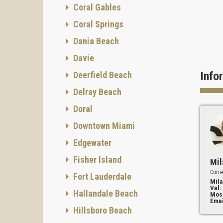
Coral Gables
- Suelo
Coral Springs
- Ampli
- Muebl
Dania Beach
Las res
Davie
Proyec
Info
Deerfield Beach
Direcci
Delray Beach
Estado 
Doral
Fecha p
Downtown Miami
Promot
Edgewater
Empresa
contien
Fisher Island
Mil
desarro
Corre
Fort Lauderdale
Diseñad
Mila
Val:
Hallandale Beach
Una re
Mos
Emai
servici
Hillsboro Beach
Durante