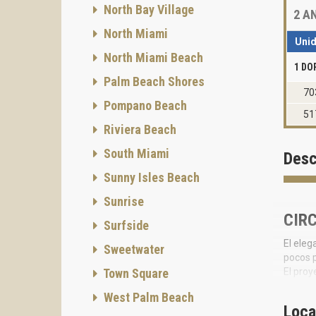
North Bay Village
2
AN
North Miami
Uni
North Miami Beach
1 DO
Palm Beach Shores
70
Pompano Beach
51
Riviera Beach
South Miami
Desc
Sunny Isles Beach
Sunrise
CIRC
Surfside
El eleg
Sweetwater
pocos p
Town Square
El proy
Circ Re
West Palm Beach
Loca
Los pr