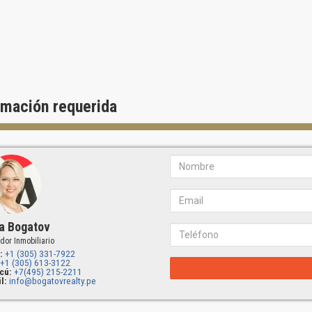
s de gres porcelánico, baldosas estilo Subway en los baños
os armarios en dormitorios y despensas en cocinas
es exclusivos y armarios de cocina con impecable movimiento de cierr
idencias ofrecen impresionantes vistas panorámicas de Hollywood Beach
to y equipo de referencia
rmación requerida
ón: 1776 Polk Street, Hollywood, FL 33020
del proyecto: Finalización de la construcción
revista: 2024
or: GCF Development
 de desarrollo inmobiliario con sede en el sur de Florida, tanto en Esta
e más de 100 proyectos que incluyen residencias de lujo, condominios de
a Bogatov
llos de uso mixto.
dor Inmobiliario
or de interiores: Steven G. Interiors
:
+1 (305) 331-7922
+1 (305) 613-3122
nombrada empresa con sede en Pompano Beach, ganadora de numerosos
cú:
+7(495) 215-2211
l:
info@bogatovrealty.pe
o completo ha reunido a más de 85 profesionales y expertos acreditado
 más de 40 años, la empresa se ha especializado en el diseño de interi