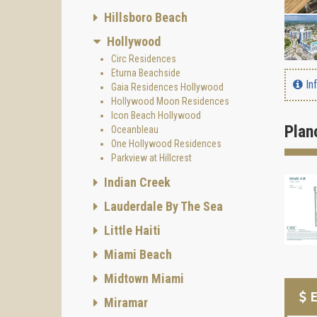
Hillsboro Beach
Hollywood
Circ Residences
Eturna Beachside
In
Gaia Residences Hollywood
Hollywood Moon Residences
Icon Beach Hollywood
Plan
Oceanbleau
One Hollywood Residences
Parkview at Hillcrest
Indian Creek
Lauderdale By The Sea
Little Haiti
Miami Beach
Midtown Miami
E
Miramar