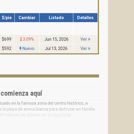
$/pie
Cambiar
Listado
Detalles
$699
3.09%
Jun 15, 2026
Ver
$592
Nuevo
Jul 13, 2026
Ver
 comienza aquí
uado en la famosa zona del centro histórico, a
la playa de arena blanca para disfrutar en familia.
 millones de dólares en Young Circle.
d.