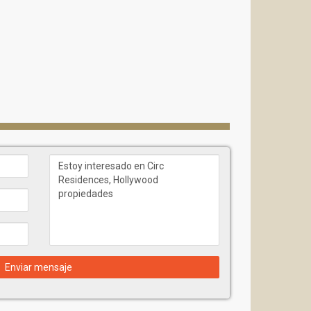
e suave
 y el paisaje verde de ArtsPark en Young Circle.
dos Unidos como en el extranjero. Su cartera
 lujo, hoteles, oficinas, propiedades comerciales y
Enviar mensaje
 premios y honores de diseño. El equipo de
s por LEED, realizando una amplia gama de servicios.
ores de lujo para una gran variedad de proyectos,