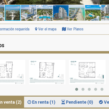
formación requerida
Ver el mapa
Ver Planos
os
n venta (2)
En renta (1)
Pendiente (0)
Ve