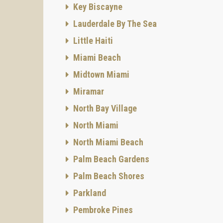
Key Biscayne
Barrio
Lauderdale By The Sea
Los in
centros
Little Haiti
Gracias
Miami Beach
Hollywo
sido no
Midtown Miami
A 17 m
Miramar
casino
North Bay Village
Los pro
el cent
North Miami
Bienven
North Miami Beach
Palm Beach Gardens
Palm Beach Shores
Parkland
Pembroke Pines