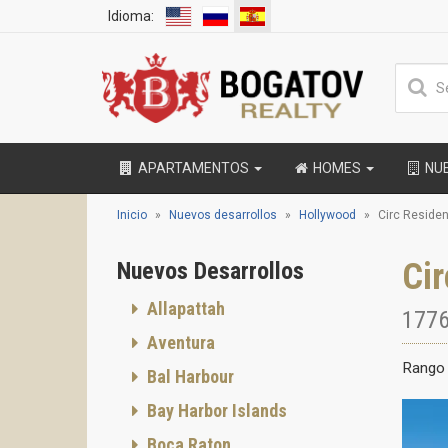
Idioma:
APARTAMENTOS
HOMES
NU
Inicio
Nuevos desarrollos
Hollywood
Circ Reside
Ci
Nuevos Desarrollos
Allapattah
1776
Aventura
Rango 
Bal Harbour
Bay Harbor Islands
Boca Raton