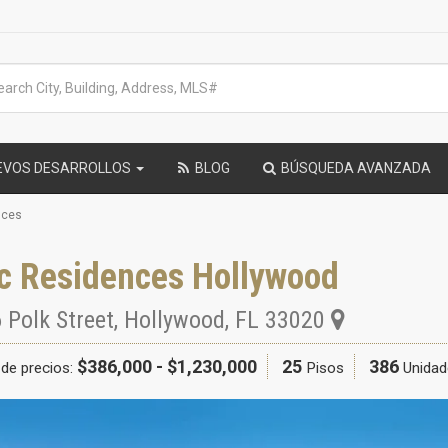
EVOS DESARROLLOS
BLOG
BÚSQUEDA AVANZADA
nces
rc Residences Hollywood
 Polk Street
,
Hollywood
,
FL
33020
$386,000 - $1,230,000
25
386
de precios:
Pisos
Unidad