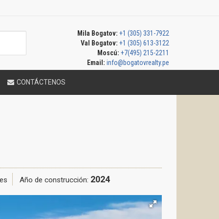
Mila Bogatov:
+1 (305) 331-7922
Val Bogatov:
+1 (305) 613-3122
Moscú:
+7(495) 215-2211
Email:
info@bogatovrealty.pe
CONTÁCTENOS
2024
es
Año de construcción: