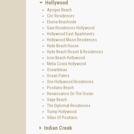
Hollywood
desde v
Apogee Beach
Insta
Circ Residences
Circ Ap
Eturna Beachside
cómoda
Gaia Residences Hollywood
Hollywood East Apartments
- A cad
Hollywood Moon Residences
- Un eq
Hyde Beach House
Hyde Beach Resort & Residences
- Un se
Icon Beach Hollywood
- Se p
Melia Costa Hollywood
Oceanbleau
- Casa 
Ocean Palms
- Pisci
One Hollywood Residences
Positano Beach
- Cocin
Renaissance On The Ocean
- Mode
Sage Beach
The Diplomat Residences
- Restau
Trump Hollywood
- Acces
Villas Of Positano
Además,
Indian Creek
y parqu