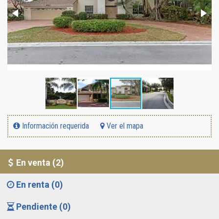
Información requerida
Ver el mapa
En venta (2)
En renta (0)
Pendiente (0)