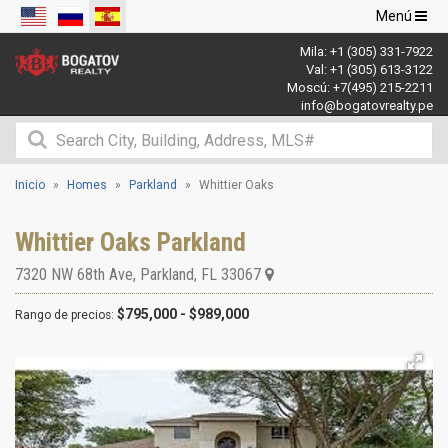
Navegació
Menú
de
Mila:
+1 (305) 331-7922
palanca
Val:
+1 (305) 613-3122
Moscú:
+7(495) 215-2211
info@bogatovrealty.pe
Inicio
Homes
Parkland
Whittier Oaks
Whittier Oaks Parkland
7320 NW 68th Ave
,
Parkland
,
FL
33067
$795,000 - $989,000
Rango de precios: