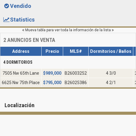
Vendido
Statistics
Mueva tabla para ver toda la información de la lista
2
ANUNCIOS EN VENTA
Address
Precio
MLS#
Dormitorios / Baños
4 DORMITORIOS
7505 Nw 65th Lane
$
989,000
B26003252
4 3/0
6625 Nw 75th Place
$
795,000
B26025386
4 2/1
Localización