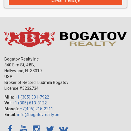
Enviar mensaje
Bogatov Realty Inc
340 Elm St, #8B,
Hollywood
,
FL
33019
USA
Broker of Record: Ludmila Bogatov
License #3232734
Mila:
+1 (305) 331-7922
Val:
+1 (305) 613-3122
Moscú:
+7(495) 215-2211
Email:
info@bogatovrealty.pe