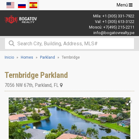
Navegació
Menú
de
Mila:
+1 (305) 331-7922
palanca
Val:
+1 (305) 613-3122
Moscú:
+7(495) 215-2211
info@bogatovrealty.pe
Inicio
Homes
Parkland
Ternbridge
Ternbridge Parkland
7056 NW 67th
,
Parkland
,
FL