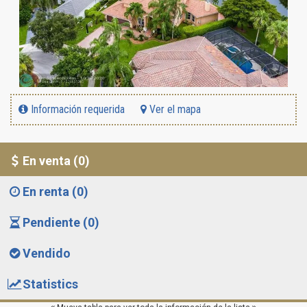
Información requerida
Ver el mapa
En venta (0)
En renta (0)
Pendiente (0)
Vendido
Statistics