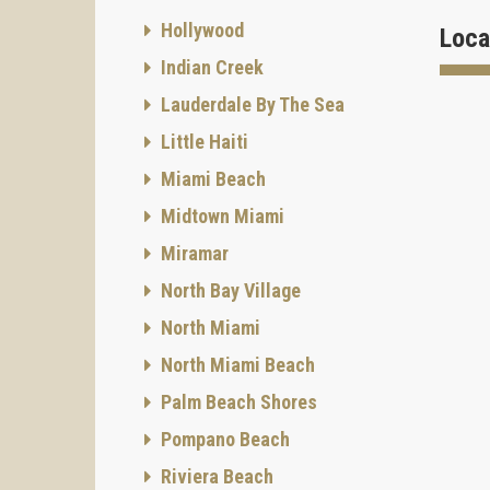
la azot
caracte
Hollywood
Loca
CARAC
Indian Creek
Lauderdale By The Sea
Little Haiti
Miami Beach
Midtown Miami
Miramar
North Bay Village
North Miami
North Miami Beach
Palm Beach Shores
SERVI
Pompano Beach
Riviera Beach