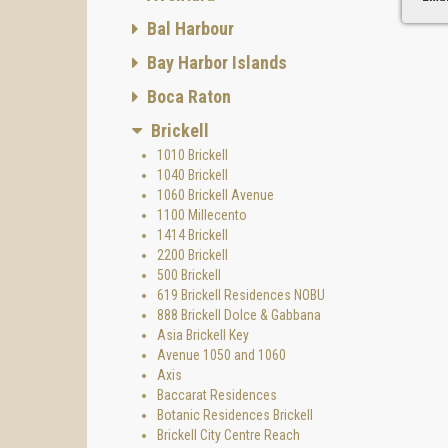
Con acc
Bal Harbour
cualqui
complet
Bay Harbor Islands
Boca Raton
Brickell
1010 Brickell
1040 Brickell
1060 Brickell Avenue
1100 Millecento
1414 Brickell
2200 Brickell
SLS LU
500 Brickell
Ofrece 
619 Brickell Residences NOBU
origina
888 Brickell Dolce & Gabbana
de limu
Asia Brickell Key
satisfa
Avenue 1050 and 1060
Axis
Baccarat Residences
Botanic Residences Brickell
Brickell City Centre Reach