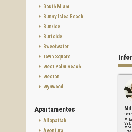
South Miami
Sunny Isles Beach
Sunrise
Surfside
Sweetwater
Info
Town Square
West Palm Beach
Weston
Wynwood
Mil
Apartamentos
Corre
Mila
Allapattah
Val:
Mos
Aventura
Emai