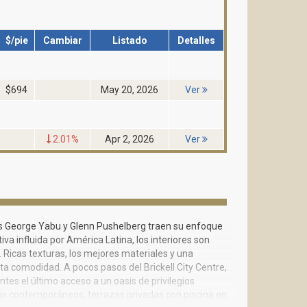
$/pie
Cambiar
Listado
Detalles
$694
May 20, 2026
Ver
2.01%
Apr 2, 2026
Ver
es George Yabu y Glenn Pushelberg traen su enfoque
iva influida por América Latina, los interiores son
 Ricas texturas, los mejores materiales y una
a comodidad. A pocos pasos del Brickell City Centre,
es el último acceso a un oasis de privilegios
tros contemporáneos, terrazas privadas con piscina en