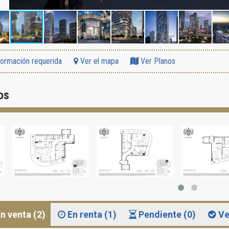
formación requerida
Ver el mapa
Ver Planos
os
n venta (2)
En renta (1)
Pendiente (0)
Ve