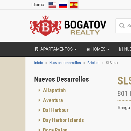
Idioma:
APARTAMENTOS
HOMES
NU
Inicio
Nuevos desarrollos
Brickell
SLS Lux
SLS
Nuevos Desarrollos
Allapattah
801 
Aventura
Rango 
Bal Harbour
Bay Harbor Islands
Boca Raton