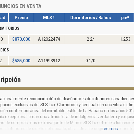
UNCIOS EN VENTA
dad
Precio
MLS#
Dormitorios / Baños
pie²
RMITORIOS
10
$
870,000
A12022474
2 2/
1,253
DIOS
2
$
585,000
A11993912
0 1/0
ripción
rnacionalmente reconocido dúo de diseñadores de interiores canadiens
spacios exclusivos del SLS Lux. Glamoroso y sensual con una vibra distint
sión contemporánea del inimitable estilo de La Habana en los años 50’s.
ía excepcional crean una atmósfera de indulgencia verdadera y exquisit
ino de compras más extravagante de Miami, SLS Lux ofrece a los resident
vos. Interiores de diseño sofisticado, obras de arte originales de maes
Lee mas