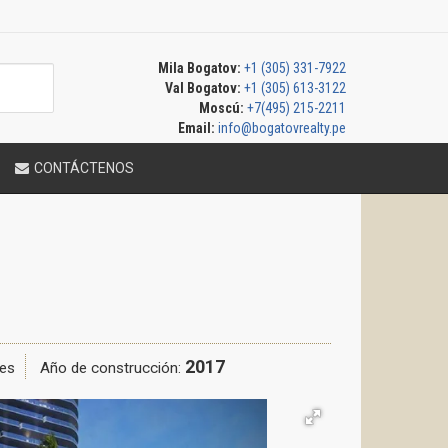
Mila Bogatov:
+1 (305) 331-7922
Val Bogatov:
+1 (305) 613-3122
Moscú:
+7(495) 215-2211
Email:
info@bogatovrealty.pe
CONTÁCTENOS
2017
es
Año de construcción: