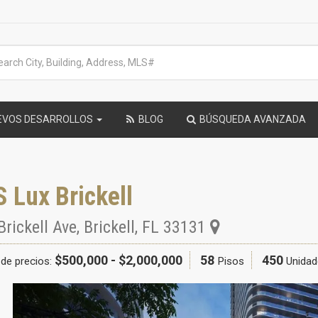
EVOS DESARROLLOS
BLOG
BÚSQUEDA AVANZADA
 Lux Brickell
Brickell Ave
,
Brickell
,
FL
33131
$500,000 - $2,000,000
58
450
de precios:
Pisos
Unidad