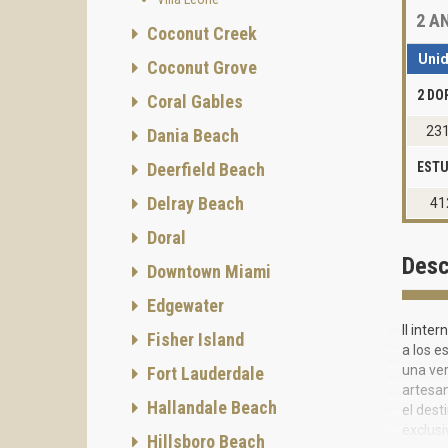
2
AN
Coconut Creek
Uni
Coconut Grove
2 DO
Coral Gables
23
Dania Beach
Deerfield Beach
ESTU
Delray Beach
41
Doral
Desc
Downtown Miami
Edgewater
Il inte
Fisher Island
a los e
una ver
Fort Lauderdale
artesan
Hallandale Beach
el dest
exclusi
Hillsboro Beach