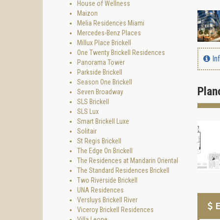
House of Wellness
Maizon
Melia Residences Miami
Mercedes-Benz Places
Millux Place Brickell
One Twenty Brickell Residences
In
Panorama Tower
Parkside Brickell
Season One Brickell
Plan
Seven Broadway
SLS Brickell
SLS Lux
Smart Brickell Luxe
Solitair
St Regis Brickell
The Edge On Brickell
The Residences at Mandarin Oriental
The Standard Residences Brickell
Two Riverside Brickell
UNA Residences
Versluys Brickell River
E
Viceroy Brickell Residences
Villa Leone