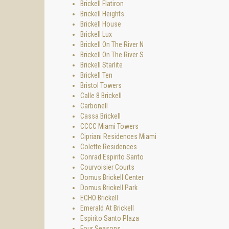
Brickell Flatiron
Brickell Heights
Brickell House
Brickell Lux
Brickell On The River N
Brickell On The River S
Brickell Starlite
Brickell Ten
Bristol Towers
Calle 8 Brickell
Carbonell
Cassa Brickell
CCCC Miami Towers
Cipriani Residences Miami
Colette Residences
Conrad Espirito Santo
Courvoisier Courts
Domus Brickell Center
Domus Brickell Park
ECHO Brickell
Emerald At Brickell
Espirito Santo Plaza
Four Seasons