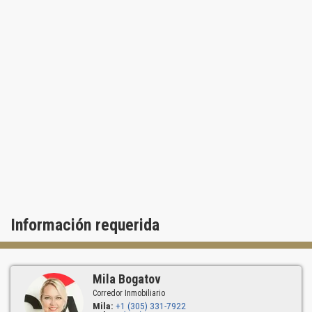
Los precios parten desde $1.25 millones, lo que convierte a HAVN
en una de las opciones más atractivas para inversionistas
interesados en propiedades frente al mar en el área de Miami.
Arquitectura y Diseño de HAVN Residences
El concepto arquitectónico de HAVN Residences fue desarrollado
por SHIM Projects, un estudio con más de 25 años de experiencia
en diseño premium y proyectos llave en mano para los principales
desarrolladores. Los interiores son obra de Interiors by Steven G.,
la empresa de diseño más grande del sur de la Florida, con más de
40 años de trayectoria.
El proyecto ofrece espaciosas residencias de dos y tres
habitaciones, con superficies desde 170 hasta 266 m² (1,823 a
2,864 pies²). Cada villa es una casa de tres niveles
meticulosamente diseñada, con vistas panorámicas al agua o los
Información requerida
jardines, techos altos (de 3 a 4.5 metros), acabados premium y
amplias terrazas para relajarse al aire libre—perfectas para
quienes buscan villas frente al mar en Florida o condominios de
lujo en Palm Beach Shores.
Mila Bogatov
Características destacadas de los interiores:
Corredor Inmobiliario
Mila:
+1 (305) 331-7922