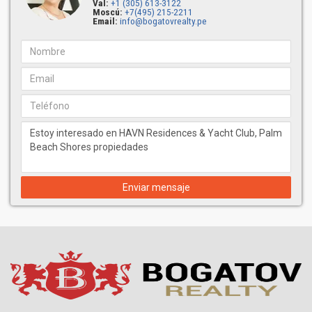
Distribuciones abiertas con terrazas espaciosas (12–20 m²
Val:
+1 (305) 613-3122
Moscú:
+7(495) 215-2211
/ 135–220 pies²)
Email:
info@bogatovrealty.pe
Pisos de madera natural y baldosas de porcelanato
Ventanales panorámicos y puertas corredizas resistentes a
huracanes
Cocinas equipadas con electrodomésticos Wolf y Sub-Zero,
encimeras de cuarzo y barra húmeda
Baños con bañeras independientes, lavabos dobles, grifería
Moen y sanitarios Toto
Cuartos de lavandería con electrodomésticos de alta
eficiencia
Distribuciones de las residencias:
Residencia A: 3 habitaciones | 3.5 baños | 266 m² / 2,864
Enviar mensaje
pies²
Residencia B: 2 habitaciones + estudio | 3 baños | 268 m² /
2,881 pies²
Residencia C: 3 habitaciones | 3.5 baños | 263 m² / 2,826
pies²
Residencia D: 2 habitaciones + estudio | 2.5 baños | 220 m² /
2,369 pies²
Residencia E: 2 habitaciones | 2.5 baños | 182 m² / 1,958
pies²