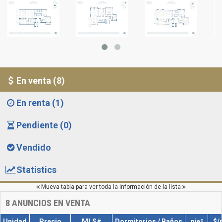
En venta (8)
En renta (1)
Pendiente (0)
Vendido
Statistics
Mueva tabla para ver toda la información de la lista
8
ANUNCIOS EN VENTA
Unidad
Precio
MLS#
Dormitorios / Baños
pie²
$/