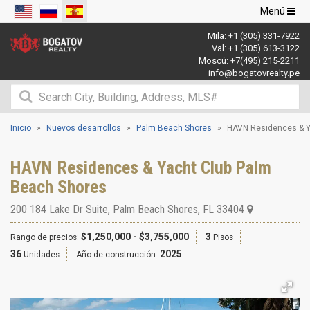
Navegació
Menú
de
Mila:
+1 (305) 331-7922
palanca
Val:
+1 (305) 613-3122
Moscú:
+7(495) 215-2211
info@bogatovrealty.pe
Inicio
Nuevos desarrollos
Palm Beach Shores
HAVN Residences & Y
HAVN Residences & Yacht Club Palm
Beach Shores
200 184 Lake Dr Suite
,
Palm Beach Shores
,
FL
33404
$1,250,000 - $3,755,000
3
Rango de precios:
Pisos
36
2025
Unidades
Año de construcción: