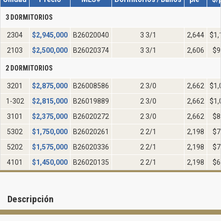
3 DORMITORIOS
2304
$
2,945,000
B26020040
3 3/1
2,644
$1,
2103
$
2,500,000
B26020374
3 3/1
2,606
$9
2 DORMITORIOS
3201
$
2,875,000
B26008586
2 3/0
2,662
$1,
1-302
$
2,815,000
B26019889
2 3/0
2,662
$1,
3101
$
2,375,000
B26020272
2 3/0
2,662
$8
5302
$
1,750,000
B26020261
2 2/1
2,198
$7
5202
$
1,575,000
B26020336
2 2/1
2,198
$7
4101
$
1,450,000
B26020135
2 2/1
2,198
$6
Descripción