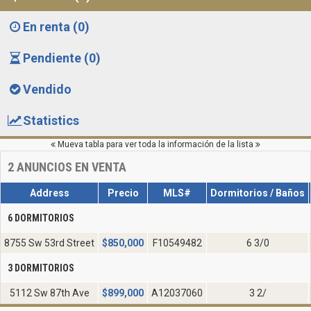
En renta (0)
Pendiente (0)
Vendido
Statistics
Mueva tabla para ver toda la información de la lista
2
ANUNCIOS EN VENTA
Address
Precio
MLS#
Dormitorios / Baños
6 DORMITORIOS
8755 Sw 53rd Street
$
850,000
F10549482
6 3/0
3 DORMITORIOS
5112 Sw 87th Ave
$
899,000
A12037060
3 2/