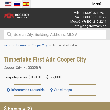
Navegació
Menú
de
Mila:
+1 (305) 331-7922
palanca
Val:
+1 (305) 613-3122
Moscú:
+7(495) 215-2211
info@bogatovrealty.pe
Inicio
Homes
Cooper City
Timberlake First Add
Timberlake First Add Cooper City
Cooper City
,
FL
33328
$850,000 - $899,000
Rango de precios:
Información requerida
Ver el mapa
En venta (2)