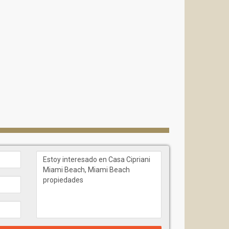
una colección de residencias en condominio ubicadas
dad para los propietarios y, al mismo tiempo, les
a, los lounges y los espacios de club.
atmósfera de elegancia aristocrática, un estilo
re Cipriani en un símbolo de vida refinada en todo el
ente al océano
ituados en los niveles superiores del edificio y
n amplias zonas de estar, ventanales de piso a techo
aprox. 362 m²)
, lo que subraya la escala boutique y la
da:
– un pied-à-terre ideal con vistas panorámicas y una
)
– apartamentos de esquina con vistas en dos
)
– amplias residencias “flow-through” con zona
ntas completas o penthouses, donde cada