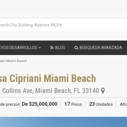
EVOS DESARROLLOS
BLOG
BÚSQUEDA AVANZADA
iani Miami Beach
sa Cipriani Miami Beach
 Collins Ave
,
Miami Beach
,
FL
33140
De $25,000,000
17
23
de precios:
Pisos
Unidades
Año