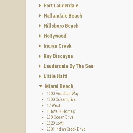
Las res
Fort Lauderdale
mar hac
a los p
Hallandale Beach
de Coll
Hillsboro Beach
Mid-Bea
globale
Hollywood
Es en e
Indian Creek
concept
Key Biscayne
Vivir a
confort
Lauderdale By The Sea
corto t
Little Haiti
Atract
Miami Beach
Casa Ci
creadas
1000 Venetian Way
1500 Ocean Drive
El pres
17 West
escasos
1 Hotel & Homes
El desa
200 Ocean Drive
constan
2020 Loft
una sil
2901 Indian Creek Drive