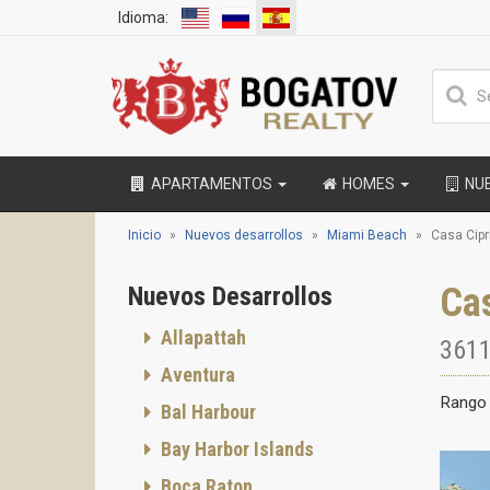
Idioma:
APARTAMENTOS
HOMES
NU
Inicio
Nuevos desarrollos
Miami Beach
Casa Cipr
Ca
Nuevos Desarrollos
Allapattah
3611
Aventura
Rango 
Bal Harbour
Bay Harbor Islands
Boca Raton