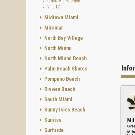
El proy
URBIN Miami Beach
en los 
Villa 17
proporc
Midtown Miami
La marc
Miramar
italian
mundo
North Bay Village
Casa 
North Miami
La cole
orienta
North Miami Beach
y terra
Info
Palm Beach Shores
La sup
Pompano Beach
exclusi
Los pro
Riviera Beach
South Miami
Sunny Isles Beach
Sunrise
Mil
Corre
Surfside
Mila