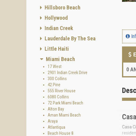
Hillsboro Beach
Hollywood
Indian Creek
In
Lauderdale By The Sea
Little Haiti
E
Miami Beach
17 West
0
AN
2901 Indian Creek Drive
300 Collins
42 Pine
Desc
555 River House
6080 Collins
72 Park Miami Beach
Alton Bay
Aman Miami Beach
Casa
Araya
Casa Ci
Atlantiqua
residen
Beach House 8