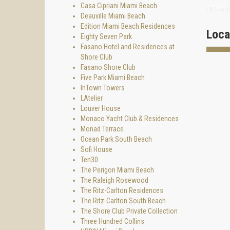
Casa Cipriani Miami Beach
Ubicado
Deauville Miami Beach
referen
Edition Miami Beach Residences
nivel d
Loca
Eighty Seven Park
Solo 23
Fasano Hotel and Residences at
privado
Shore Club
restaur
Fasano Shore Club
Five Park Miami Beach
Vivir e
InTown Towers
desde l
LAtelier
de una
Louver House
Arqui
Monaco Yacht Club & Residences
Monad Terrace
Brando
Ocean Park South Beach
Londres
Sofi House
El conc
Ten30
acrista
The Perigon Miami Beach
siglo XX
The Raleigh Rosewood
The Ritz-Carlton Residences
Las fac
The Ritz-Carlton South Beach
movimie
The Shore Club Private Collection
se perc
Three Hundred Collins