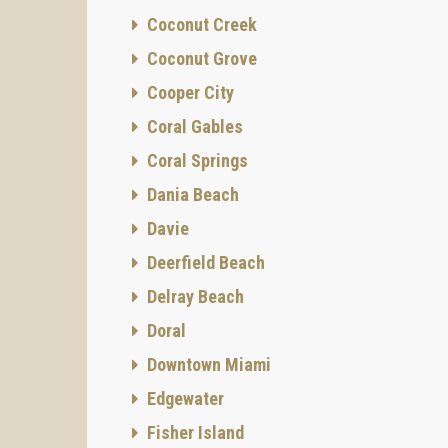
s
Coconut Creek
Coconut Grove
Cooper City
Coral Gables
Coral Springs
Dania Beach
Davie
La infr
intelig
Deerfield Beach
Vivir a
Delray Beach
un reso
de lige
Doral
Ubica
Downtown Miami
El comp
Edgewater
refinad
encuent
Fisher Island