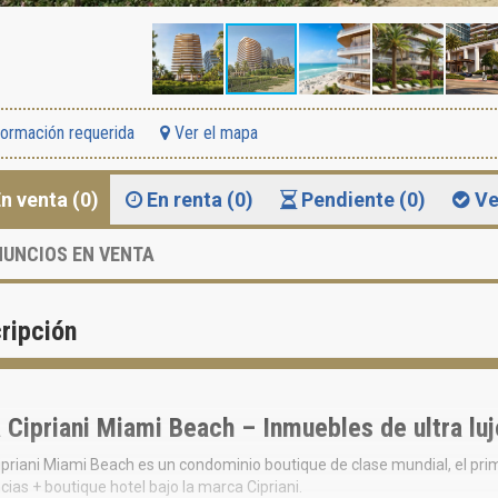
formación requerida
Ver el mapa
n venta (0)
En renta (0)
Pendiente (0)
Ve
UNCIOS EN VENTA
ripción
 Cipriani Miami Beach – Inmuebles de ultra lu
priani Miami Beach es un condominio boutique de clase mundial, el prim
cias + boutique hotel bajo la marca Cipriani.