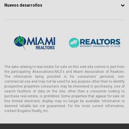
— cine al aire libre
Nuevos desarrollos
Este conjunto refuerza la sensación de un complejo lifestyle
privado, donde el espacio está pensado no solo para vivir, sino
también para descansar, socializar y disfrutar de un tiempo de
calidad.
Wellness y estilo de vida activo
El centro de bienestar de dos niveles refuerza el concepto general
del proyecto. En un nivel se encuentran equipos de fuerza y
máquinas profesionales; en el otro, espacios para yoga y cardio.
The data relating to real estate for sale on this web site comes in part from
Este enfoque hace que Envy Residences resulte atractivo para
the participating Associations/MLS's and Miami Association of Realtors.
compradores que entienden el confort no solo como un interior
The information being provided is for consumers' personal, non-
bonito, sino también como la calidad de un entorno que favorece
commercial use and may not be used for any purpose other than to identify
un estilo de vida activo y equilibrado.
prospective properties consumers may be interested in purchasing. Use of
search facilities of data on the site, other than a consumer looking to
Marina privada
purchase real estate, is prohibited. Some properties that appear for sale on
this limited electronic display may no longer be available. Information is
La dimensión náutica del proyecto merece especial atención. La
deemed reliable but not guaranteed. For the most current information,
marina privada es una de las características más sólidas y poco
contact Bogatov Realty, Inc.
comunes del mercado inmobiliario del sur de Florida.
Ofrece amarres para embarcaciones de hasta 35 pies (11 metros)
y salida directa al océano a través de Lake Santa Barbara y de