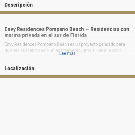
Descripción
Envy Residences Pompano Beach — Residencias con
marina privada en el sur de Florida
Envy Residences Pompano Beach es un proyecto pensado para
quienes buscan no solo un apartamento junto al canal, a cinco
Lee mas
minutos del océano Atlántico, sino también un estilo de vida bien
concebido en el sur de Florida.
Localización
Aquí no solo importan la estética y el nivel de acabado, sino
también la practicidad de la propiedad: el edificio ya existe, la
infraestructura está en funcionamiento y usted evalúa no solo
renders ni promesas, sino también la calidad real del entorno y de
la residencia específica.
Precisamente por eso, Envy Residences se percibe no como un
concepto abstracto, sino como una dirección ya consolidada con
una lógica clara de vida y de propiedad.
Ubicación — sin la saturación de los grandes centros
La ubicación de Envy Residences combina la atmósfera tranquila