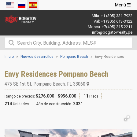
Navegació
Menú
de
Mila:
+1 (305) 331-7922
palanca
Val:
+1 (305) 613-3122
Moscú:
+7(495) 215-2211
info@bogatovrealty.pe
Inicio
Nuevos desarrollos
Pompano Beach
Envy Residences
Envy Residences Pompano Beach
475 SE 1st St
,
Pompano Beach
,
FL
33060
$276,000 - $956,000
11
Rango de precios:
Pisos
214
2021
Unidades
Año de construcción: