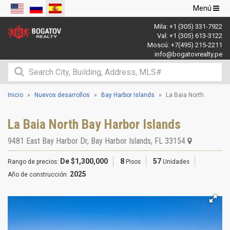
Navegació
Menú
de
Mila:
+1 (305) 331-7922
palanca
Val:
+1 (305) 613-3122
Moscú:
+7(495) 215-2211
info@bogatovrealty.pe
Inicio
Nuevos desarrollos
Bay Harbor Islands
La Baia North
La Baia North Bay Harbor Islands
9481 East Bay Harbor Dr
,
Bay Harbor Islands
,
FL
33154
De $1,300,000
8
57
Rango de precios:
Pisos
Unidades
2025
Año de construcción: