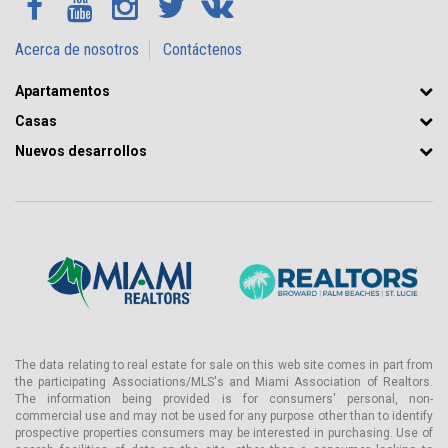
altura con vista al agua.
Más...
Acerca de nosotros
Contáctenos
Edificio que admite mascotas, convenientemente ubicado a
dos cuadras de un parque para perros
Apartamentos
Racks cubiertos para almacenamiento de bicicletas con acceso
Casas
directo a caminos peatonales
Cuatro ascensores de alta velocidad con dos vestíbulos
Nuevos desarrollos
dedicados para ascensores
Acceso digital a ascensores, áreas comunes y amenidades
mediante pulseras electrónicas
Sala de correo dedicada con sala separada para paquetes
Estaciones de carga para vehículos eléctricos para residentes e
invitados
Generador de emergencia para sistemas de soporte vital
Internet y televisión por cable preinstalados; Wi-Fi en todas las
áreas comunes
The data relating to real estate for sale on this web site comes in part from
Amenidades y Servicios de La Baia North Bay Harbor
the participating Associations/MLS's and Miami Association of Realtors.
The information being provided is for consumers' personal, non-
La Baia North Bay Harbor ofrece 20,000 pies cuadrados de
commercial use and may not be used for any purpose other than to identify
prospective properties consumers may be interested in purchasing. Use of
amenidades estilo resort, que incluyen más de 8,500 pies