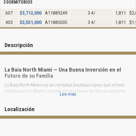
3 DORMITORIOS
607
$
3,712,000
A11889249
3 4/
1,811
$2,
403
$
3,551,000
A11885005
3 4/
1,811
$1,
Descripción
La Baia North Miami — Una Buena Inversión en el
Futuro de su Familia
La Baia North Miami es un complejo boutique lujoso que ofrece
residencias en Miami, ubicado en la primera de dos acogedoras
Lee mas
islas de Bay Harbor Islands. El proyecto es el último desarrollo del
promotor Ian Bruce Eichner, quien lidera la empresa Continuum
Localización
con sede en Nueva York.
El condominio de ocho pisos constará de 57 residencias exclusivas
que van de 1 a 4 dormitorios, junto con una marina privada para
yates con capacidad para 20 embarcaciones, lo que ofrece