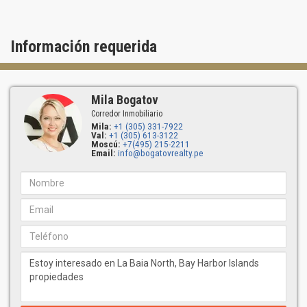
Bruce Eichner, un desarrollador experimentado de proyectos
urbanos de uso mixto, cuenta con más de tres décadas de
experiencia en bienes raíces.
Información requerida
El portafolio incluye proyectos en Nueva York y Miami, como The
Manhattan Club, The Kingsley, así como Continuum, un
condominio cerrado de dos torres en South Beach, y
Cosmopolitan, un resort y casino de 3,000 habitaciones en Las
Mila Bogatov
Vegas.
Corredor Inmobiliario
Mila:
+1 (305) 331-7922
Arquitectura: Luis Revuelta
Val:
+1 (305) 613-3122
Moscú:
+7(495) 215-2211
Luis O. Revuelta, director y miembro del American Institute of
Email:
info@bogatovrealty.pe
Architects (AIA), ha hecho contribuciones significativas al paisaje
arquitectónico de Miami desde 1972. La filosofía de diseño de su
equipo gira en torno a tres pilares: un compromiso inquebrantable
con proporcionar a los clientes una calidad de diseño excepcional,
una atención constante a la estética visual y la precisión, y
garantizar que los proyectos se completen a tiempo y dentro del
presupuesto.
Interiores: Durukan Design
Durukan Design completó el diseño de 1,645,600 pies cuadrados
en 2020 y actualmente está trabajando en 3,465,000 pies