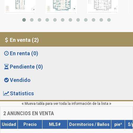
En venta (2)
En renta (0)
Pendiente (0)
Vendido
Statistics
Mueva tabla para ver toda la información de la lista
2
ANUNCIOS EN VENTA
Unidad
Precio
MLS#
Dormitorios / Baños
pie²
$/