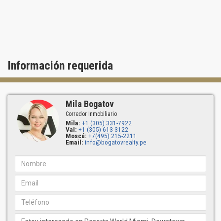
desarrollado, y el nuevo Museo de Ciencias de Miami.
Información requerida
Mila Bogatov
Corredor Inmobiliario
Mila:
+1 (305) 331-7922
Val:
+1 (305) 613-3122
Moscú:
+7(495) 215-2211
Email:
info@bogatovrealty.pe