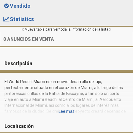
Vendido
Statistics
Mueva tabla para ver toda la información de la lista
0
ANUNCIOS EN VENTA
Descripción
El World Resort Miami es un nuevo desarrollo de lujo,
perfectamente situado en el corazón de Miami, a lo largo de las
pintorescas orillas de la Bahía de Biscayne, a tan sólo un corto
viaje en auto a Miami Beach, al Centro de Miami, al Aeropuerto
Internacional de Miami, así como a los lugares de interés más
famosos de la ciudad. Se cree que el proyecto creará decenas de
Lee mas
miles de puestos de trabajo, así como también que servirá como
un catalizador económico eficaz para impulsar el desarrollo de
Localización
todo el estado de Florida. El proyecto fue desarrollado con mucha