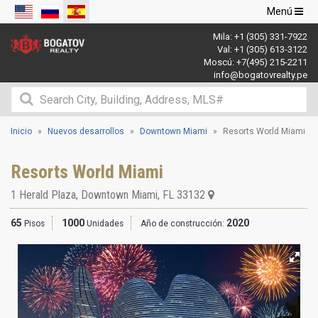
Navegació
Menú
de
Mila:
+1 (305) 331-7922
palanca
Val:
+1 (305) 613-3122
Moscú:
+7(495) 215-2211
info@bogatovrealty.pe
Inicio
Nuevos desarrollos
Downtown Miami
Resorts World Miami
Resorts World Miami
1 Herald Plaza
,
Downtown Miami
,
FL
33132
65
1000
2020
Pisos
Unidades
Año de construcción: