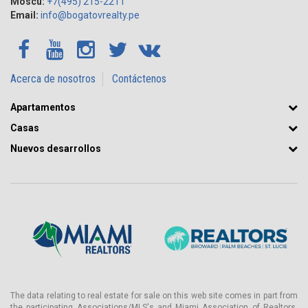
Moscú:
+7(495) 215-2211
Email:
info@bogatovrealty.pe
Acerca de nosotros
Contáctenos
Apartamentos
Casas
Nuevos desarrollos
The data relating to real estate for sale on this web site comes in part from
the participating Associations/MLS's and Miami Association of Realtors.