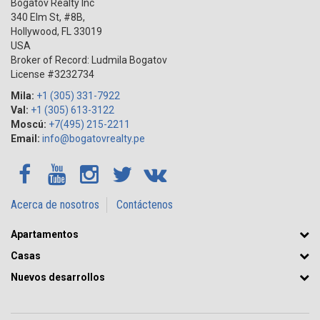
Bogatov Realty Inc
340 Elm St, #8B,
Hollywood
,
FL
33019
USA
Broker of Record: Ludmila Bogatov
License #3232734
Mila:
+1 (305) 331-7922
Val:
+1 (305) 613-3122
Moscú:
+7(495) 215-2211
Email:
info@bogatovrealty.pe
Acerca de nosotros
Contáctenos
Apartamentos
Casas
Nuevos desarrollos