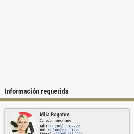
Información requerida
Mila Bogatov
Corredor Inmobiliario
Mila:
+1 (305) 331-7922
Val:
+1 (305) 613-3122
Moscú:
+7(495) 215-2211