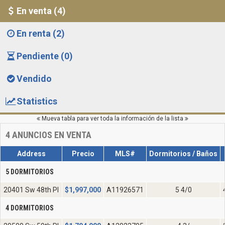
En venta (4)
En renta (2)
Pendiente (0)
Vendido
Statistics
Mueva tabla para ver toda la información de la lista
4
ANUNCIOS EN VENTA
Address
Precio
MLS#
Dormitorios / Baños
5 DORMITORIOS
20401 Sw 48th Pl
$
1,997,000
A11926571
5 4/0
4 DORMITORIOS