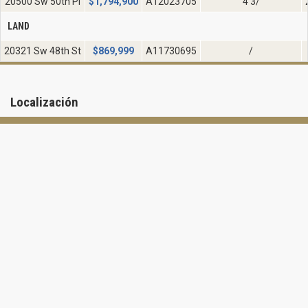
20500 Sw 50th Pl
$
1,794,900
A12023705
4 3/
LAND
20321 Sw 48th St
$
869,999
A11730695
/
Localización