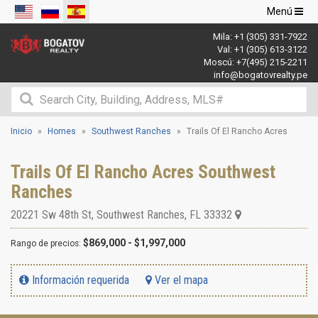
Navegació
Menú
de
Mila:
+1 (305) 331-7922
palanca
Val:
+1 (305) 613-3122
Moscú:
+7(495) 215-2211
info@bogatovrealty.pe
Inicio
Homes
Southwest Ranches
Trails Of El Rancho Acres
Trails Of El Rancho Acres Southwest
Ranches
20221 Sw 48th St
,
Southwest Ranches
,
FL
33332
$869,000 - $1,997,000
Rango de precios:
Información requerida
Ver el mapa