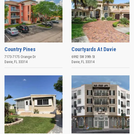
Country Pines
Courtyards At Davie
7173-7175 Orange Dr
6992 SW 39th St
Davie
,
FL
33314
Davie
,
FL
33314