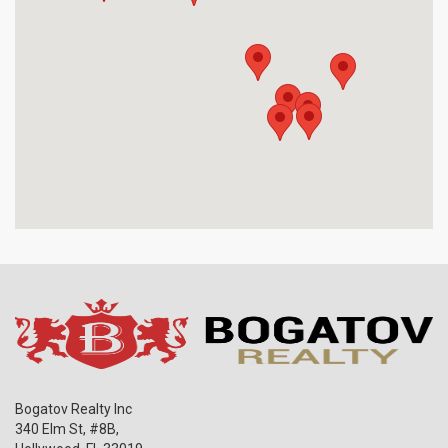
Bogatov Realty Inc
340 Elm St, #8B,