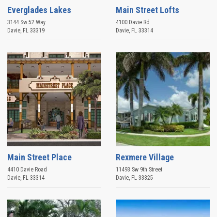
Everglades Lakes
Main Street Lofts
3144 Sw 52 Way
4100 Davie Rd
Davie
,
FL
33319
Davie
,
FL
33314
Main Street Place
Rexmere Village
4410 Davie Road
11493 Sw 9th Street
Davie
,
FL
33314
Davie
,
FL
33325