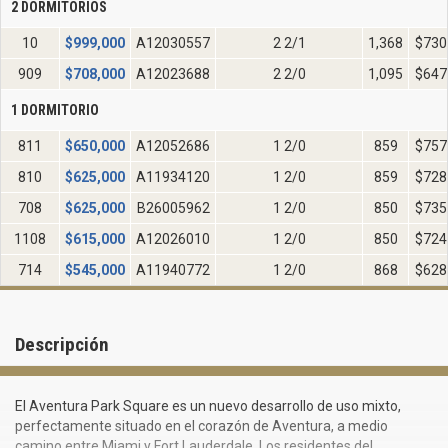
2 DORMITORIOS
10
$
999,000
A12030557
2 2/1
1,368
$730
909
$
708,000
A12023688
2 2/0
1,095
$647
1 DORMITORIO
811
$
650,000
A12052686
1 2/0
859
$757
810
$
625,000
A11934120
1 2/0
859
$728
708
$
625,000
B26005962
1 2/0
850
$735
1108
$
615,000
A12026010
1 2/0
850
$724
714
$
545,000
A11940772
1 2/0
868
$628
Descripción
El Aventura Park Square es un nuevo desarrollo de uso mixto,
perfectamente situado en el corazón de Aventura, a medio
camino entre Miami y Fort Lauderdale. Los residentes del