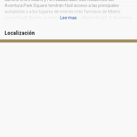
Aventura Park Square tendrán fácil acceso a las principales
autopistas y a los lugares de interés más famosos de Miami,
como South Beach, el centro de Miami y Miami Beach. El Aventura
Lee mas
Mall, quinto centro comercial más grande del país, se encuentra a
pocos minutos del Aventura Park Square. Además, el desarrollo
Localización
está situado muy cerca del Gulfstream Park y ofrece increíbles
entretenimientos para adultos, incluyendo paseos a caballo,
máquinas tragamonedas, y una variedad de restaurantes, tiendas
y oportunidades de recreación.
El condominio residencial en el Aventura Park Square se elevará a
12 pisos por encima de la ciudad de Miami, incluyendo unidades
residenciales de lujo que comienzan encima del piso quinto y
sobre 4 pisos de estacionamiento. Las Residencias en el Aventura
Park Square contarán con altísimos techos de 10', armarios
acabados, elegante suelo de gres porcelánico por todo el lugar,
instalaciones de iluminación, electrodomésticos de primera línea,
hermosos accesorios de diseñador, y encimeras de cuarzo. Las
unidades de la residencia contarán con pisos de 1-3 dormitorios.
Las unidades varían en tamaño desde los 928 hasta los 2,303 pies
cuadrados. Los precios comienzan en $ 494,000.
EL AVENTURA PARK SQUARE DISPONE DE: