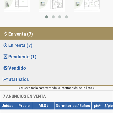
En venta (7)
En renta (7)
Pendiente (1)
Vendido
Statistics
Mueva tabla para ver toda la información de la lista
7
ANUNCIOS EN VENTA
Unidad
Precio
MLS#
Dormitorios / Baños
pie²
$/pie