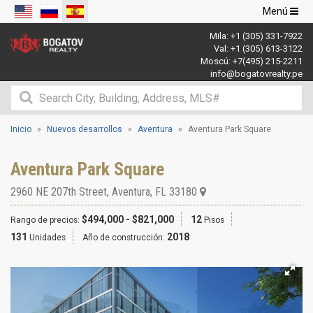
Navegació
Menú
de
Mila:
+1 (305) 331-7922
palanca
Val:
+1 (305) 613-3122
Moscú:
+7(495) 215-2211
info@bogatovrealty.pe
Inicio
Nuevos desarrollos
Aventura
Aventura Park Square
Aventura Park Square
2960 NE 207th Street
,
Aventura
,
FL
33180
$494,000 - $821,000
12
Rango de precios:
Pisos
131
2018
Unidades
Año de construcción: