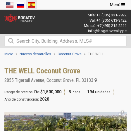
Navegació
Menú
de
Mila:
+1 (305) 331-7922
palanca
Val:
+1 (305) 613-3122
Moscú:
+7(495) 215-2211
info@bogatovrealty.pe
Inicio
Nuevos desarrollos
Coconut Grove
THE WELL
THE WELL Coconut Grove
2855 Tigertail Avenue
,
Coconut Grove
,
FL
33133
De $1,500,000
8
194
Rango de precios:
Pisos
Unidades
2028
Año de construcción: