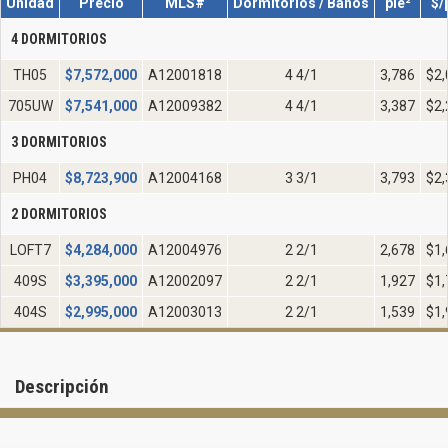
Unidad
Precio
MLS#
Dormitorios / Baños
pie²
$/
4 DORMITORIOS
TH05
$
7,572,000
A12001818
4 4/1
3,786
$2,
705UW
$
7,541,000
A12009382
4 4/1
3,387
$2,
3 DORMITORIOS
PH04
$
8,723,900
A12004168
3 3/1
3,793
$2,
2 DORMITORIOS
LOFT7
$
4,284,000
A12004976
2 2/1
2,678
$1,
409S
$
3,395,000
A12002097
2 2/1
1,927
$1,
404S
$
2,995,000
A12003013
2 2/1
1,539
$1,
Descripción