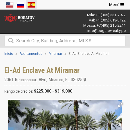
Navegació
Menú
de
Mila:
+1 (305) 331-7922
palanca
Val:
+1 (305) 613-3122
Moscú:
+7(495) 215-2211
info@bogatovrealty.pe
Inicio
Apartamentos
Miramar
El-Ad Enclave At Miramar
El-Ad Enclave At Miramar
2061 Renaissance Blvd
,
Miramar
,
FL
33025
$225,000 - $319,000
Rango de precios: