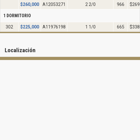
$
260,000
A12053271
2 2/0
966
$269
1 DORMITORIO
302
$
225,000
A11976198
1 1/0
665
$338
Localización