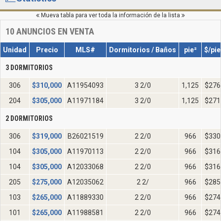
Mueva tabla para ver toda la información de la lista
10
ANUNCIOS EN VENTA
Unidad
Precio
MLS#
Dormitorios / Baños
pie²
$/pie
3 DORMITORIOS
306
$
310,000
A11954093
3 2/0
1,125
$276
204
$
305,000
A11971184
3 2/0
1,125
$271
2 DORMITORIOS
306
$
319,000
B26021519
2 2/0
966
$330
104
$
305,000
A11970113
2 2/0
966
$316
104
$
305,000
A12033068
2 2/0
966
$316
205
$
275,000
A12035062
2 2/
966
$285
103
$
265,000
A11889330
2 2/0
966
$274
101
$
265,000
A11988581
2 2/0
966
$274