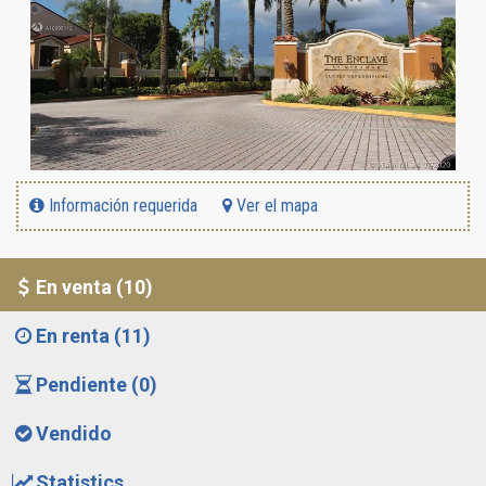
Información requerida
Ver el mapa
En venta (10)
En renta (11)
Pendiente (0)
Vendido
Statistics