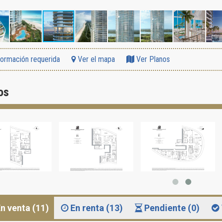
formación requerida
Ver el mapa
Ver Planos
os
n venta (11)
En renta (13)
Pendiente (0)