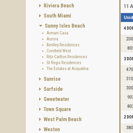
Riviera Beach
11
A
South Miami
Uni
Sunny Isles Beach
4 DO
Armani Casa
Aurora
20
Bentley Residences
80
Cornfield West
Ritz-Carlton Residences
3 DO
St Regis Residences
The Estates at Acqualina
47
Sunrise
31
30
Surfside
90
Sweetwater
80
Town Square
2 DO
West Palm Beach
38
Weston