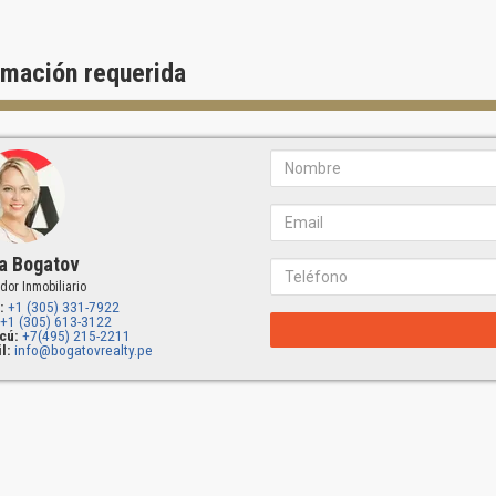
rmación requerida
a Bogatov
dor Inmobiliario
:
+1 (305) 331-7922
+1 (305) 613-3122
cú:
+7(495) 215-2211
l:
info@bogatovrealty.pe