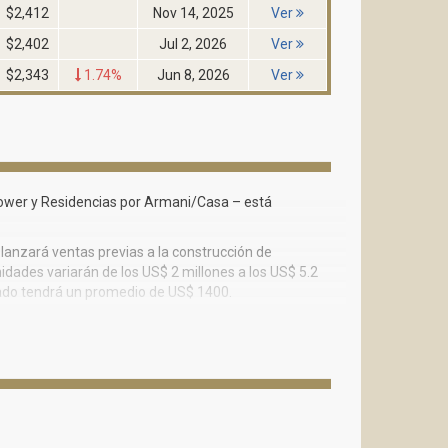
$2,412
Nov 14, 2025
Ver
$2,402
Jul 2, 2026
Ver
$2,343
1.74%
Jun 8, 2026
Ver
ower y Residencias por Armani/Casa – está
 lanzará ventas previas a la construcción de
idades variarán de los US$ 2 millones a los US$ 5.2
rado tendrá un promedio de US$ 1400.