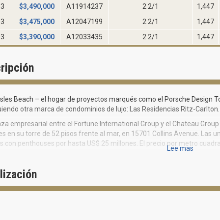
03
$
3,490,000
A11914237
2 2/1
1,447
03
$
3,475,000
A12047199
2 2/1
1,447
03
$
3,390,000
A12033435
2 2/1
1,447
ripción
Isles Beach – el hogar de proyectos marqués como el Porsche Design T
iendo otra marca de condominios de lujo: Las Residencias Ritz-Carlton.
nza empresarial entre el Fortune International Group y el Chateau Group
s en su torre de 52 pisos frente al mar, en 15701 Collins Avenue. Las un
s con penthouses por hasta US$ 25 millones. El precio por metro cuad
Lee mas
erísticas:
lización
Todas las unidades van a poder contar con un Ascensor Privado
Conserje
Spa
Valet
Restaurante