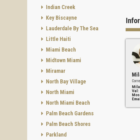
Indian Creek
Key Biscayne
Info
Lauderdale By The Sea
Little Haiti
Miami Beach
Midtown Miami
Miramar
Mil
North Bay Village
Corre
Mila
Val:
North Miami
Mos
Emai
North Miami Beach
Palm Beach Gardens
Palm Beach Shores
Parkland