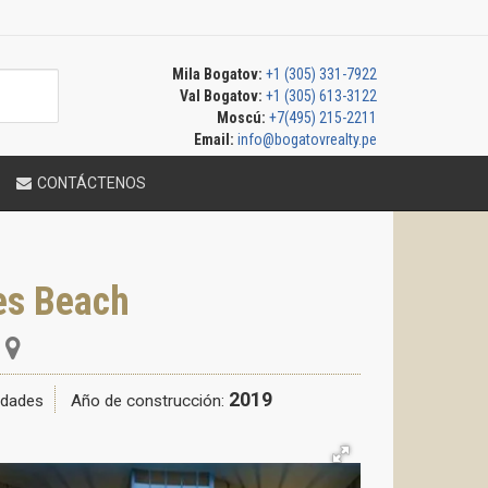
Mila Bogatov:
+1 (305) 331-7922
Val Bogatov:
+1 (305) 613-3122
Moscú:
+7(495) 215-2211
Email:
info@bogatovrealty.pe
CONTÁCTENOS
es Beach
2019
idades
Año de construcción: