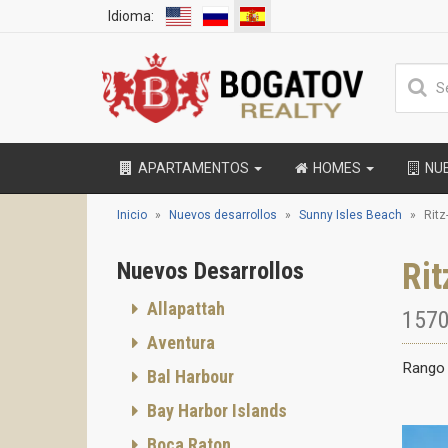
Idioma:
APARTAMENTOS
HOMES
NU
Inicio
Nuevos desarrollos
Sunny Isles Beach
Ritz
Rit
Nuevos Desarrollos
Allapattah
1570
Aventura
Rango 
Bal Harbour
Bay Harbor Islands
Boca Raton