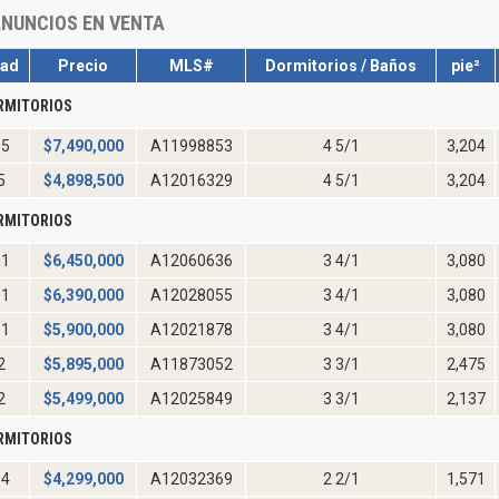
NUNCIOS EN VENTA
dad
Precio
MLS#
Dormitorios / Baños
pie²
RMITORIOS
05
$
7,490,000
A11998853
4 5/1
3,204
5
$
4,898,500
A12016329
4 5/1
3,204
RMITORIOS
01
$
6,450,000
A12060636
3 4/1
3,080
01
$
6,390,000
A12028055
3 4/1
3,080
01
$
5,900,000
A12021878
3 4/1
3,080
2
$
5,895,000
A11873052
3 3/1
2,475
2
$
5,499,000
A12025849
3 3/1
2,137
RMITORIOS
04
$
4,299,000
A12032369
2 2/1
1,571