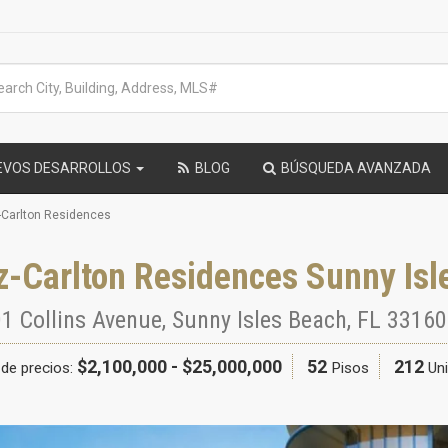
EVOS DESARROLLOS
BLOG
BÚSQUEDA AVANZADA
-Carlton Residences
z-Carlton Residences Sunny Isl
1 Collins Avenue
,
Sunny Isles Beach
,
FL
33160
$2,100,000 - $25,000,000
52
212
de precios:
Pisos
Un