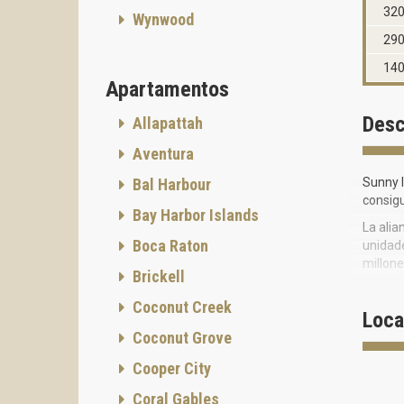
32
Wynwood
29
14
Apartamentos
Desc
Allapattah
Aventura
Bal Harbour
Sunny 
consigu
Bay Harbor Islands
La alia
Boca Raton
unidade
millone
Brickell
Caract
Coconut Creek
Loca
Coconut Grove
Cooper City
Coral Gables