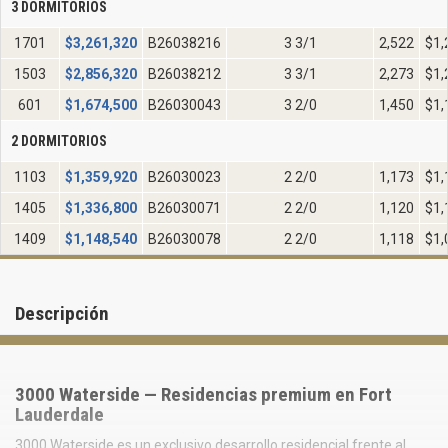
3 DORMITORIOS
1701
$
3,261,320
B26038216
3 3/1
2,522
$1,
1503
$
2,856,320
B26038212
3 3/1
2,273
$1,
601
$
1,674,500
B26030043
3 2/0
1,450
$1,
2 DORMITORIOS
1103
$
1,359,920
B26030023
2 2/0
1,173
$1,
1405
$
1,336,800
B26030071
2 2/0
1,120
$1,
1409
$
1,148,540
B26030078
2 2/0
1,118
$1,
Descripción
3000 Waterside — Residencias premium en Fort
Lauderdale
3000 Waterside es un exclusivo desarrollo residencial frente al