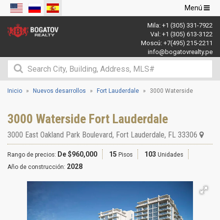
Navegació
Menú
de
Mila:
+1 (305) 331-7922
palanca
Val:
+1 (305) 613-3122
Moscú:
+7(495) 215-2211
info@bogatovrealty.pe
Inicio
Nuevos desarrollos
Fort Lauderdale
3000 Waterside
3000 Waterside Fort Lauderdale
3000 East Oakland Park Boulevard
,
Fort Lauderdale
,
FL
33306
De $960,000
15
103
Rango de precios:
Pisos
Unidades
2028
Año de construcción: