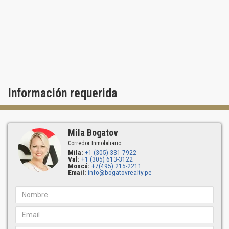
Información requerida
Mila Bogatov
Corredor Inmobiliario
Mila:
+1 (305) 331-7922
Val:
+1 (305) 613-3122
Moscú:
+7(495) 215-2211
Email:
info@bogatovrealty.pe