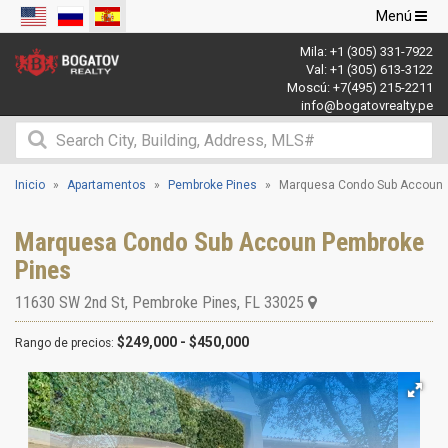
Navegació
Menú
de
Mila:
+1 (305) 331-7922
palanca
Val:
+1 (305) 613-3122
Moscú:
+7(495) 215-2211
info@bogatovrealty.pe
Inicio
Apartamentos
Pembroke Pines
Marquesa Condo Sub Accoun
Marquesa Condo Sub Accoun Pembroke
Pines
11630 SW 2nd St
,
Pembroke Pines
,
FL
33025
$249,000 - $450,000
Rango de precios: