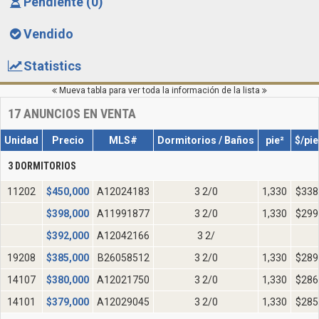
Pendiente (0)
Vendido
Statistics
Mueva tabla para ver toda la información de la lista
17
ANUNCIOS EN VENTA
Unidad
Precio
MLS#
Dormitorios / Baños
pie²
$/pie
3 DORMITORIOS
11202
$
450,000
A12024183
3 2/0
1,330
$338
$
398,000
A11991877
3 2/0
1,330
$299
$
392,000
A12042166
3 2/
19208
$
385,000
B26058512
3 2/0
1,330
$289
14107
$
380,000
A12021750
3 2/0
1,330
$286
14101
$
379,000
A12029045
3 2/0
1,330
$285