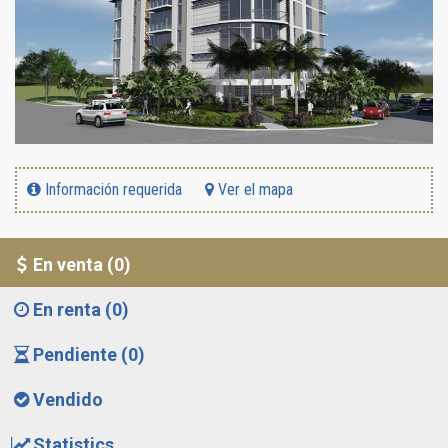
Información requerida
Ver el mapa
En venta (0)
En renta (0)
Pendiente (0)
Vendido
Statistics