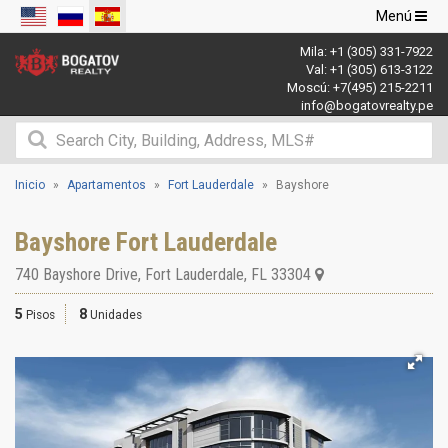
Navegació
Menú
de
Mila:
+1 (305) 331-7922
palanca
Val:
+1 (305) 613-3122
Moscú:
+7(495) 215-2211
info@bogatovrealty.pe
Inicio
Apartamentos
Fort Lauderdale
Bayshore
Bayshore Fort Lauderdale
740 Bayshore Drive
,
Fort Lauderdale
,
FL
33304
5
8
Pisos
Unidades