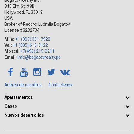
Bogatov Realty Inc
340 Elm St, #8B,
Hollywood
,
FL
33019
USA
Broker of Record: Ludmila Bogatov
License #3232734
Mila:
+1 (305) 331-7922
Val:
+1 (305) 613-3122
Moscú:
+7(495) 215-2211
Email:
info@bogatovrealty.pe
Acerca de nosotros
Contáctenos
Apartamentos
Casas
Nuevos desarrollos