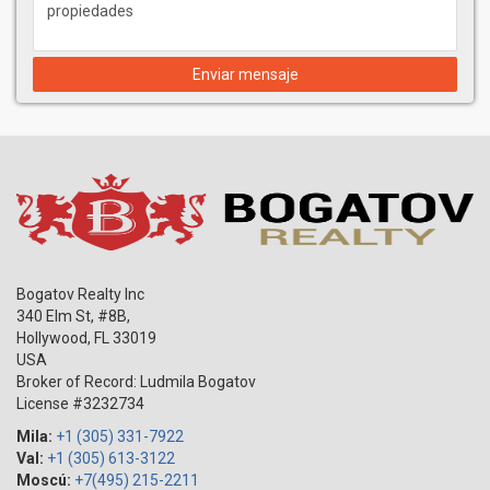
amobladas con opción a dos paquetes de acabado interior,
incluyendo gabinetes italianos y pisos de mármol
importado.
Enviar mensaje
Tecnología biométrica para el acceso al ascensor
Terrazas con vistas a la ciudad con barandas de vidrio y
aluminio, accesibles directamente desde la sala de estar y
de los dormitorios.
Puertas corredizas de vidrio del piso al techo.
Todos los dormitorios principales tienen gran tamaño, están
totalmente terminados y cuentan con walk-in closets.
Sala de maquillaje en la mayoría de las residencias
Hay pre-cableado para datos de alta velocidad, teléfono y
cable, con tomas de carga USB en los dormitorios y en los
Bogatov Realty Inc
closets principales
340 Elm St, #8B,
COCINAS
Hollywood
,
FL
33019
USA
Modernos muebles de cocina italianos hechos por Italkraft
Broker of Record: Ludmila Bogatov
Opción de dos esquemas de diseño para el acabado interior,
License #3232734
incluyendo gabinetes, encimeras de piedras de cuarzo y
pisos de mármol importados
Mila:
+1 (305) 331-7922
Paquete Premium de electrodomésticos Bosch incluyendo
Val:
+1 (305) 613-3122
un panel integrado de 36” de refrigerador y congelador,
Moscú:
+7(495) 215-2211