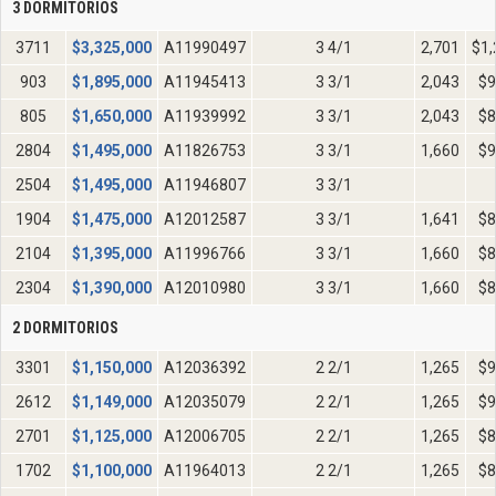
3 DORMITORIOS
3711
$
3,325,000
A11990497
3 4/1
2,701
$1,
903
$
1,895,000
A11945413
3 3/1
2,043
$9
805
$
1,650,000
A11939992
3 3/1
2,043
$8
2804
$
1,495,000
A11826753
3 3/1
1,660
$9
2504
$
1,495,000
A11946807
3 3/1
1904
$
1,475,000
A12012587
3 3/1
1,641
$8
2104
$
1,395,000
A11996766
3 3/1
1,660
$8
2304
$
1,390,000
A12010980
3 3/1
1,660
$8
2 DORMITORIOS
3301
$
1,150,000
A12036392
2 2/1
1,265
$9
2612
$
1,149,000
A12035079
2 2/1
1,265
$9
2701
$
1,125,000
A12006705
2 2/1
1,265
$8
1702
$
1,100,000
A11964013
2 2/1
1,265
$8