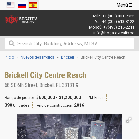
Navegació
Menú
de
Mila:
+1 (305) 331-7922
palanca
Val:
+1 (305) 613-3122
Moscú:
+7(495) 215-2211
info@bogatovrealty.pe
Inicio
Nuevos desarrollos
Brickell
Brickell City Centre Reach
Brickell City Centre Reach
68 SE 6th Street
,
Brickell
,
FL
33131
$600,000 - $1,200,000
43
Rango de precios:
Pisos
390
2016
Unidades
Año de construcción: