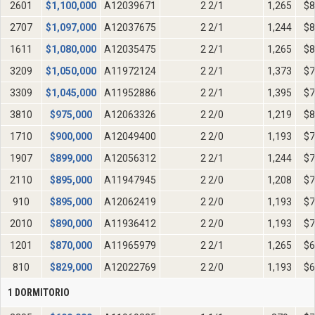
2601
$
1,100,000
A12039671
2 2/1
1,265
$8
2707
$
1,097,000
A12037675
2 2/1
1,244
$8
1611
$
1,080,000
A12035475
2 2/1
1,265
$8
3209
$
1,050,000
A11972124
2 2/1
1,373
$7
3309
$
1,045,000
A11952886
2 2/1
1,395
$7
3810
$
975,000
A12063326
2 2/0
1,219
$8
1710
$
900,000
A12049400
2 2/0
1,193
$7
1907
$
899,000
A12056312
2 2/1
1,244
$7
2110
$
895,000
A11947945
2 2/0
1,208
$7
910
$
895,000
A12062419
2 2/0
1,193
$7
2010
$
890,000
A11936412
2 2/0
1,193
$7
1201
$
870,000
A11965979
2 2/1
1,265
$6
810
$
829,000
A12022769
2 2/0
1,193
$6
1 DORMITORIO