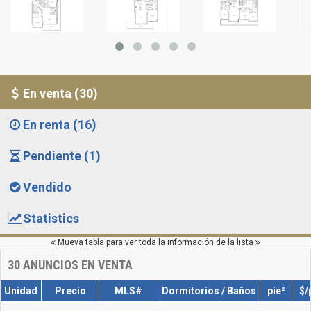
En venta (30)
En renta (16)
Pendiente (1)
Vendido
Statistics
Mueva tabla para ver toda la información de la lista
30
ANUNCIOS EN VENTA
Unidad
Precio
MLS#
Dormitorios / Baños
pie²
$/