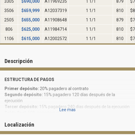
3305
$
690,000
A11969235
1 1/1
879
$7
3506
$
659,999
A12037319
1 1/1
810
$8
2505
$
655,000
A11908648
1 1/1
879
$7
806
$
625,000
A11984714
1 1/1
810
$7
1106
$
615,000
A12002572
1 1/1
810
$7
Descripción
ESTRUCTURA DE PAGOS
Primer depósito:
20% pagadero al contrato
Segundo depósito:
15% pagadero 120 días después de la
ejecución
Tercer depósito:
15% pagadero 240 días después de la ejecución
Lee mas
Saldo final:
50% pagadero al cierre
CARACTERISTICAS DE CONSTRUCCIÓN Y SERVICIOS
Localización
Torre de 43 pisos diseñados por la internacionalmente