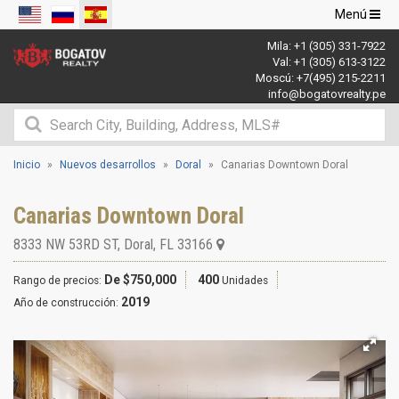
Navegació
Menú
de
Mila:
+1 (305) 331-7922
palanca
Val:
+1 (305) 613-3122
Moscú:
+7(495) 215-2211
info@bogatovrealty.pe
Inicio
Nuevos desarrollos
Doral
Canarias Downtown Doral
Canarias Downtown Doral
8333 NW 53RD ST
,
Doral
,
FL
33166
De $750,000
400
Rango de precios:
Unidades
2019
Año de construcción: