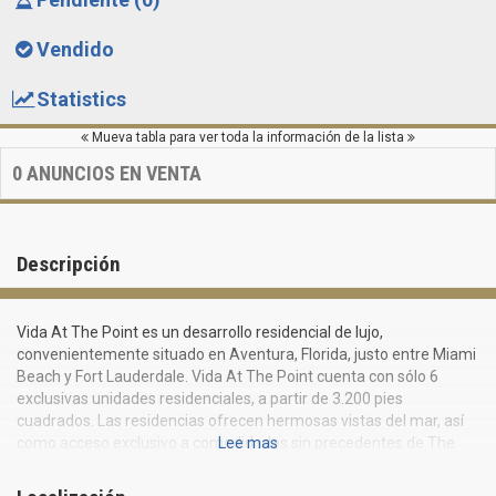
Vendido
Statistics
Mueva tabla para ver toda la información de la lista
0
ANUNCIOS EN VENTA
Descripción
Vida At The Point es un desarrollo residencial de lujo,
convenientemente situado en Aventura, Florida, justo entre Miami
Beach y Fort Lauderdale. Vida At The Point cuenta con sólo 6
exclusivas unidades residenciales, a partir de 3.200 pies
cuadrados. Las residencias ofrecen hermosas vistas del mar, así
como acceso exclusivo a comodidades sin precedentes de The
Lee mas
Point en Aventura, la cual actualmente está pasando por una
renovación multimillonaria. Las instalaciones incluyen un gimnasio