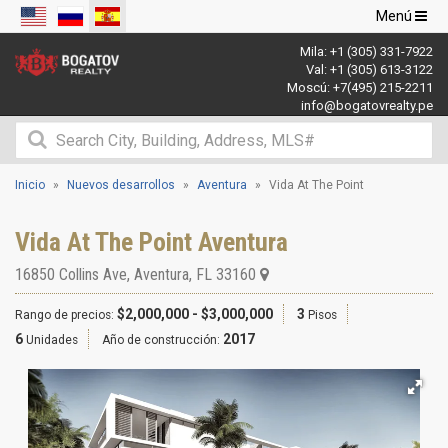
Navegació
Menú
de
Mila:
+1 (305) 331-7922
palanca
Val:
+1 (305) 613-3122
Moscú:
+7(495) 215-2211
info@bogatovrealty.pe
Inicio
Nuevos desarrollos
Aventura
Vida At The Point
Vida At The Point Aventura
16850 Collins Ave
,
Aventura
,
FL
33160
$2,000,000 - $3,000,000
3
Rango de precios:
Pisos
6
2017
Unidades
Año de construcción: