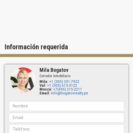
Café Spa
Información requerida
Mila Bogatov
Corredor Inmobiliario
Mila:
+1 (305) 331-7922
Val:
+1 (305) 613-3122
Moscú:
+7(495) 215-2211
Email:
info@bogatovrealty.pe