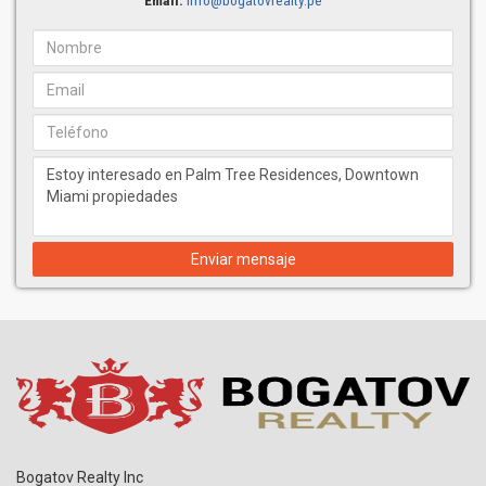
Email:
info@bogatovrealty.pe
La arquitectura y el diseño de interiores han sido desarrollados
íntegramente por Kobi Karp Architecture & Interior Design, uno de
los estudios más prolíficos en el ámbito de la vivienda de lujo en
Miami.
La firma ha diseñado tanto la forma de la torre como los interiores
de la misma, una autoría unificada que elimina las lagunas de
coordinación propias de los casos en los que los equipos de
arquitectos y diseñadores de interiores trabajan de forma
independiente.
El edificio y la arquitectura
Enviar mensaje
Elevándose 37 pisos sobre Park West, Palm Tree Residences
Miami es una torre diseñada con una identidad propia, en lugar de
seguir una fórmula de lujo neutra.
Los ventanales de suelo a techo en todos los apartamentos
ofrecen vistas permanentes del horizonte de Miami; los balcones
privados en cada planta amplían el espacio habitable hacia el
exterior, y desde las plantas superiores se disfruta de una vista
panorámica de toda la ciudad, desde Brickell al sur hasta
Wynwood al norte.
Bogatov Realty Inc