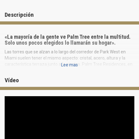
Descripción
«La mayoría de la gente ve Palm Tree entre la multitud.
Solo unos pocos elegidos lo llamarán su hogar».
Las torres que se alzan a lo largo del corredor de Park West en
Miami suelen tener el mismo aspecto: cristal, acero, altura y la
característica terraza junto a la piscina. Palm Tree Residences, en
Lee mas
Miami, en el número 31 de Northwest 10th Street, es una
excepción.
Vídeo
Se trata del primer proyecto residencial de Palm Tree Crew —una
marca global centrada en la experiencia, cofundada por el DJ Kygo
y Miles Shear— y su concepto difiere radicalmente del de cualquier
otro condominio en construcción en Miami.
Adquirir una propiedad aquí no es solo una operación inmobiliaria,
sino también un estilo de vida. Es la puerta de entrada a uno de los
ecosistemas culturales más activos del mundo, con sede en
Miami.