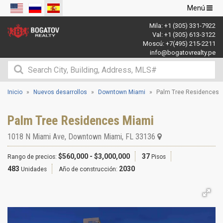
Navegació
Menú
de
Mila:
+1 (305) 331-7922
palanca
Val:
+1 (305) 613-3122
Moscú:
+7(495) 215-2211
info@bogatovrealty.pe
Inicio
Nuevos desarrollos
Downtown Miami
Palm Tree Residences
Palm Tree Residences Miami
1018 N Miami Ave
,
Downtown Miami
,
FL
33136
$560,000 - $3,000,000
37
Rango de precios:
Pisos
483
2030
Unidades
Año de construcción: