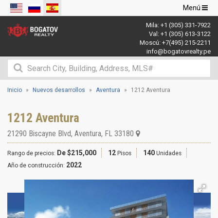
Navegació
Menú
de
Mila:
+1 (305) 331-7922
palanca
Val:
+1 (305) 613-3122
Moscú:
+7(495) 215-2211
info@bogatovrealty.pe
Inicio
Nuevos desarrollos
Aventura
1212 Aventura
1212 Aventura
21290 Biscayne Blvd
,
Aventura
,
FL
33180
De $215,000
12
140
Rango de precios:
Pisos
Unidades
2022
Año de construcción: