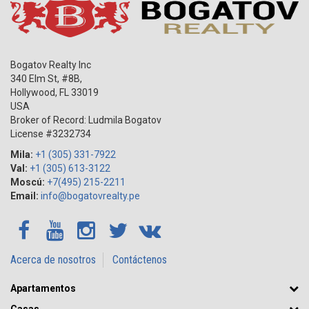
Bogatov Realty Inc
340 Elm St, #8B,
Hollywood
,
FL
33019
USA
Broker of Record: Ludmila Bogatov
License #3232734
Mila:
+1 (305) 331-7922
Val:
+1 (305) 613-3122
Moscú:
+7(495) 215-2211
Email:
info@bogatovrealty.pe
Acerca de nosotros
Contáctenos
Apartamentos