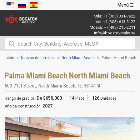
Navegació
Menú
de
Mila:
+1 (305) 331-7922
palanca
Val:
+1 (305) 613-3122
Moscú:
+7(495) 215-2211
info@bogatovrealty.pe
Inicio
Nuevos desarrollos
North Miami Beach
Palma Miami Beach
Palma Miami Beach North Miami Beach
600 71st Street
,
North Miami Beach
,
FL
33141
De $650,000
14
126
Rango de precios:
Pisos
Unidades
2027
Año de construcción: