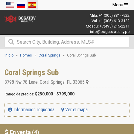
Navegació
Menú
de
Mila:
+1 (305) 331-7922
palanca
Val:
+1 (305) 613-3122
Moscú:
+7(495) 215-2211
info@bogatovrealty.pe
Inicio
Homes
Coral Springs
Coral Springs Sub
Coral Springs Sub
3798 Nw 78 Lane
,
Coral Springs
,
FL
33065
$250,000 - $799,000
Rango de precios:
Información requerida
Ver el mapa
En venta (4)