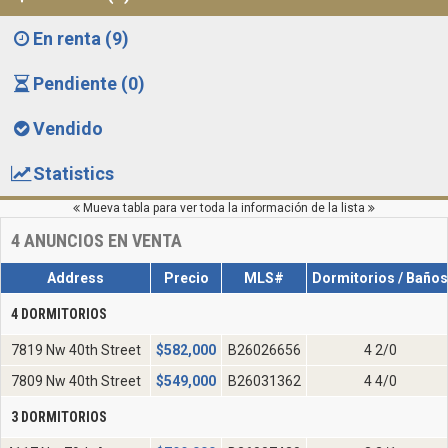
En renta (9)
Pendiente (0)
Vendido
Statistics
Mueva tabla para ver toda la información de la lista
4
ANUNCIOS EN VENTA
Address
Precio
MLS#
Dormitorios / Baños
4 DORMITORIOS
7819 Nw 40th Street
$
582,000
B26026656
4 2/0
7809 Nw 40th Street
$
549,000
B26031362
4 4/0
3 DORMITORIOS