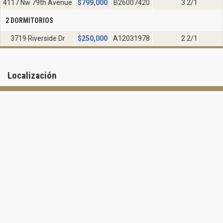
4117 Nw 79th Avenue
$
799,000
B26007420
3 2/1
2 DORMITORIOS
3719 Riverside Dr
$
250,000
A12031978
2 2/1
Localización