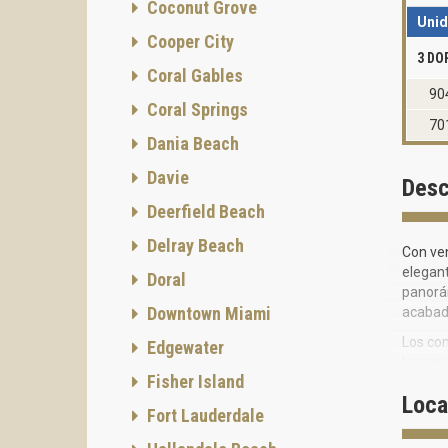
Coconut Grove
Uni
Cooper City
3 DO
Coral Gables
90
Coral Springs
70
Dania Beach
Davie
Desc
Deerfield Beach
Delray Beach
Con ven
elegant
Doral
panorám
Downtown Miami
acabad
Los com
Edgewater
la exqu
Fisher Island
24 hor
Loca
Las áre
Fort Lauderdale
ajardin