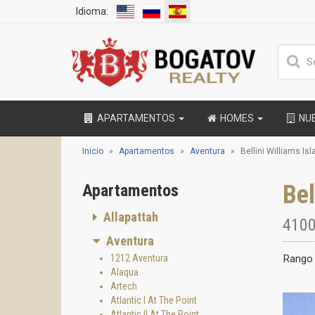
Idioma:
APARTAMENTOS
HOMES
NU
Inicio
Apartamentos
Aventura
Bellini Williams Is
Bel
Apartamentos
Allapattah
4100
Aventura
1212 Aventura
Rango 
Alaqua
Artech
Atlantic I At The Point
Atlantic II At The Point