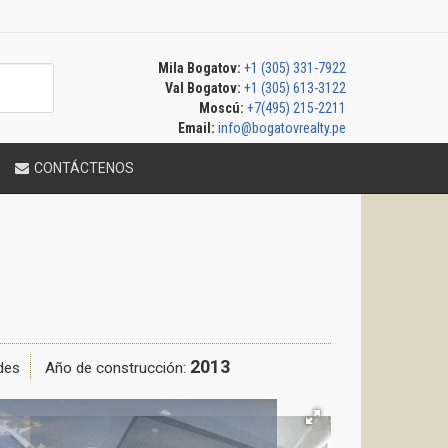
Mila Bogatov:
+1 (305) 331-7922
Val Bogatov:
+1 (305) 613-3122
Moscú:
+7(495) 215-2211
Email:
info@bogatovrealty.pe
CONTÁCTENOS
2013
des
Año de construcción: