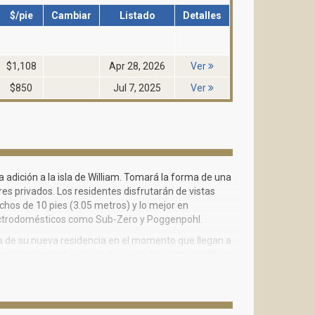
$/pie
Cambiar
Listado
Detalles
$1,108
Apr 28, 2026
Ver
$850
Jul 7, 2025
Ver
adición a la isla de William. Tomará la forma de una
es privados. Los residentes disfrutarán de vistas
echos de 10 pies (3.05 metros) y lo mejor en
lectrodomésticos como Sub-Zero y Poggenpohl.
ia de su nueva residencia en el momento que llegan a
y resplandeciente ofrecerá recepción y conserjería las
oras que lo mantendrá seguro en todo momento.
para el máximo disfrute. Tendrá acceso a la terraza
 con lockers, vestuarios y sauna. Usted podrá