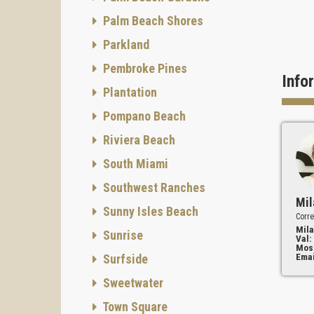
Palm Beach Shores
Parkland
Pembroke Pines
Info
Plantation
ÁREAS
Pompano Beach
Riviera Beach
South Miami
Southwest Ranches
Mil
Sunny Isles Beach
Corre
Mila
Sunrise
Val:
Mos
Emai
Surfside
Sweetwater
Town Square