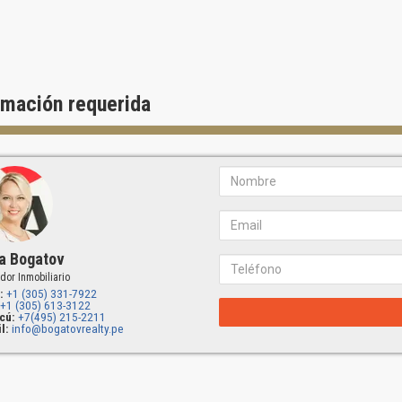
Seguridad privada las 24 horas y sistemas de acceso automatizado
Entrada privada a su residencia por ascensor
Tres dormitorios grandes y techos de 10 pies (3.05 metros)
Las unidades de "esquina" oscilan entre 2,300ft² a 2700ft² (213m² a 2
Balcones con barandas de vidrio y vistas sin obstrucciones
Lo mejor en instalaciones interiores, accesorios y aparatos electrodo
rmación requerida
 RECREATIVAS DE WILLIAM ISLAND
Williams Island Resort Style Club & Spa
Restaurante del club Island
Cafetería al costado de la piscina
Complejo de tenis de 16 canchas
Yacht Club & Marina privado
a Bogatov
dor Inmobiliario
:
+1 (305) 331-7922
+1 (305) 613-3122
cú:
+7(495) 215-2211
l:
info@bogatovrealty.pe