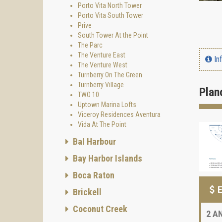
Porto Vita North Tower
Porto Vita South Tower
Prive
South Tower At the Point
The Parc
The Venture East
In
The Venture West
Turnberry On The Green
Turnberry Village
Plan
TWO 10
Uptown Marina Lofts
Viceroy Residences Aventura
Vida At The Point
Bal Harbour
Bay Harbor Islands
Boca Raton
E
Brickell
Coconut Creek
2
AN