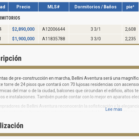
dad
Precio
MLS#
Dormitorios / Baños
pie²
RMITORIOS
4
$
2,890,000
A12006644
3 3/1
2,608
1
$
1,900,000
A11835788
3 3/0
2,235
ripción
tas de pre-construcción en marcha, Bellini Aventura será una magnífica 
e torre de 24 pisos que contará con 70 lujosas residencias con ascensor
icas del mar o de la ciudad, balcones que circundan el edificio, altos t
os e instalaciones. También puede contar con lo mejor en aparatos e
pradores de Bellini Aventura reconocerán la sofisticación y la eleganc
Lee mas
isita entrada cubierta con estacionamiento y valet las 24 horas. El lobb
as , y sistemas de acceso computarizado junto con seguridad las 24 h
lización
as recreativas de Aventura Bellini son numerosas y han sido diseñados 
ada con piscina estilo resort y spa, así como un impresionante gimnasio