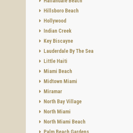
Hallandale Beach
disfrut
Bellini
Hillsboro Beach
complej
marina
Hollywood
Además,
Indian Creek
hace fa
financi
Key Biscayne
interna
Lauderdale By The Sea
RANGO
Little Haiti
Miami Beach
Midtown Miami
Miramar
North Bay Village
SERVIC
North Miami
North Miami Beach
Palm Beach Gardens