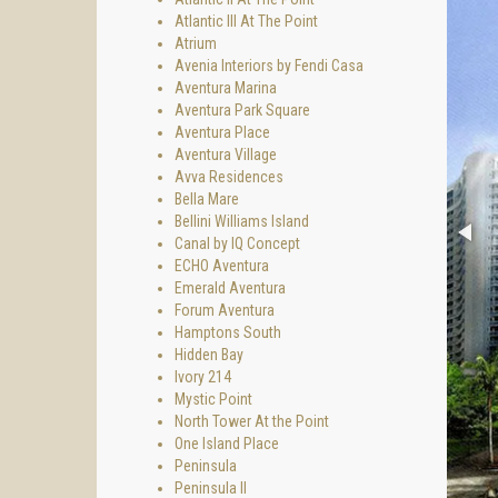
Atlantic III At The Point
Atrium
Avenia Interiors by Fendi Casa
Aventura Marina
Aventura Park Square
Aventura Place
Aventura Village
Avva Residences
Bella Mare
Bellini Williams Island
Canal by IQ Concept
ECHO Aventura
Emerald Aventura
Forum Aventura
Hamptons South
Hidden Bay
Ivory 214
Mystic Point
North Tower At the Point
One Island Place
Peninsula
Peninsula II