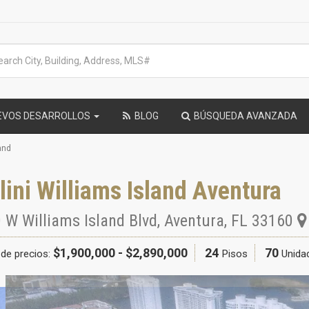
EVOS DESARROLLOS
BLOG
BÚSQUEDA AVANZADA
land
lini Williams Island Aventura
 W Williams Island Blvd
,
Aventura
,
FL
33160
$1,900,000 - $2,890,000
24
70
de precios:
Pisos
Unida