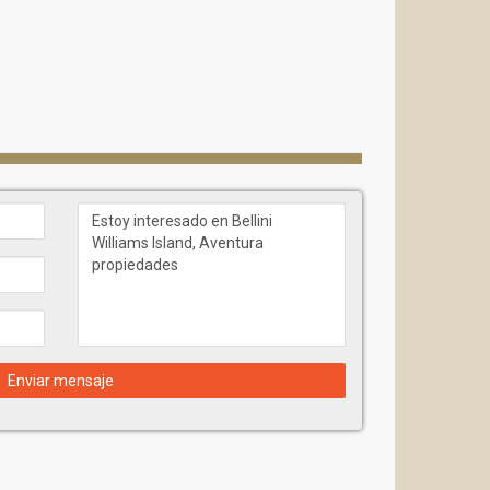
50m²) de espacio y exposiciones panorámicas
mésticos como Sub-Zero y Poggenpohl
Enviar mensaje