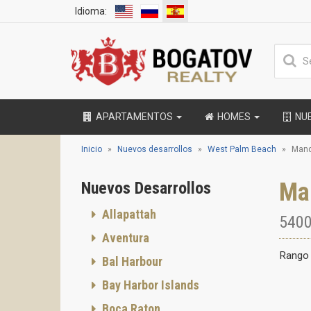
Idioma:
APARTAMENTOS
HOMES
NU
Inicio
Nuevos desarrollos
West Palm Beach
Mand
Ma
Nuevos Desarrollos
Allapattah
5400
Aventura
Rango 
Bal Harbour
Bay Harbor Islands
Boca Raton