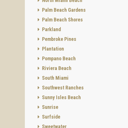
Res
North Miami Beach
Palm Beach Gardens
El edif
alguno
Palm Beach Shores
amplía 
Parkland
precios
Reside
Pembroke Pines
Superfi
Plantation
dólare
Pompano Beach
La resi
unas pr
Riviera Beach
Beach. 
South Miami
Dos ter
espacio
Southwest Ranches
eficaz:
Sunny Isles Beach
Reside
Sunrise
Superfi
Surfside
La resi
de 17'1
Sweetwater