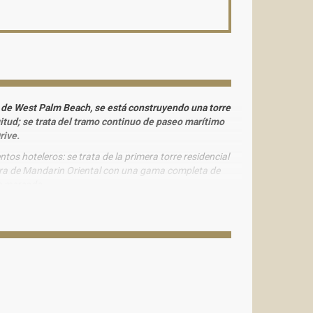
nd de West Palm Beach, se está construyendo una torre
itud; se trata del tramo continuo de paseo marítimo
rive.
s hoteleros: se trata de la primera torre residencial
uctura de Mandarin Oriental con una gama completa de
te mercado.
ados en venta en West Palm Beach, en el 5400 de
tal Waterway, en el barrio de Northwood, que fue
s de varios niveles y un ático que ocupa toda una
e los 6300 pies cuadrados y terrazas al aire libre