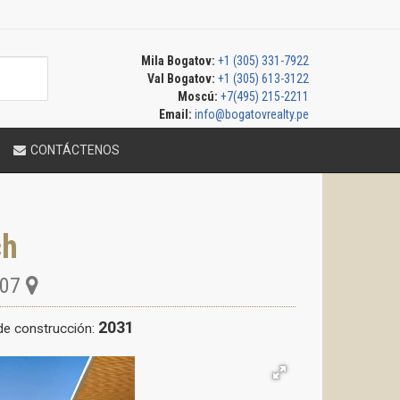
Mila Bogatov:
+1 (305) 331-7922
Val Bogatov:
+1 (305) 613-3122
Moscú:
+7(495) 215-2211
Email:
info@bogatovrealty.pe
CONTÁCTENOS
ch
07
2031
de construcción: