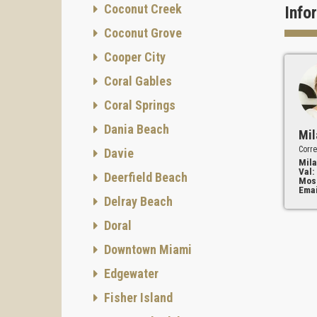
Coconut Creek
Info
La form
dirigid
Coconut Grove
compart
univers
Cooper City
En el c
Coral Gables
del río
arquite
Coral Springs
concep
Dania Beach
Mil
El edif
Corre
Davie
una cif
Mila
costera
Val:
Deerfield Beach
Mos
El resu
Emai
Delray Beach
A cada 
a un as
Doral
salpica
Downtown Miami
de la m
Edgewater
Todos l
refleja
Fisher Island
Las co