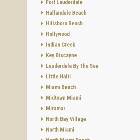
Fort Lauderdale
totalme
algunas
Hallandale Beach
El mobi
Hillsboro Beach
despens
Hollywood
Los bañ
cabina 
Indian Creek
de invi
Key Biscayne
En algu
lavader
Lauderdale By The Sea
indepen
Little Haiti
Alguna
que rar
Miami Beach
El dise
Midtown Miami
trabajo
sendero
Miramar
Bay, An
North Bay Village
El dise
eslabon
North Miami