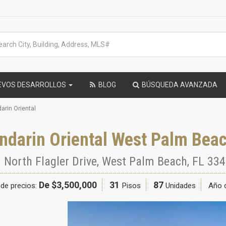
EVOS DESARROLLOS
BLOG
BÚSQUEDA AVANZADA
arin Oriental
ndarin Oriental West Palm Bea
 North Flagler Drive
,
West Palm Beach
,
FL
334
De $3,500,000
31
87
de precios:
Pisos
Unidades
Año 