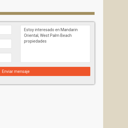
die Architects, con sede en Jerusalén y Boston y
Jewel Changi Airport, Habitat 67 en Montreal—
lugar concreto, en lugar de seguir una fórmula
 redondeada y en capas de terrazas evoca el ritmo
ominarla. Spina O'Rourke + Partners actúa como
 de acuerdo con los estándares exigidos por el
costa directa a lo largo del Intracoastal Waterway —
a del edificio puede destinarse a una auténtica zona
Enviar mensaje
 agua, accesible exclusivamente para los residentes.
 a un vestíbulo privado, desde donde se puede llegar
do de piedra natural: suelos, encimeras de cocina,
romática; además, para quienes prefieren la calidez
madera.
con nevera integrada en la habitación, un detalle que
o de las residencias privadas.
 y Sub-Zero: frigorífico y congelador Sub-Zero