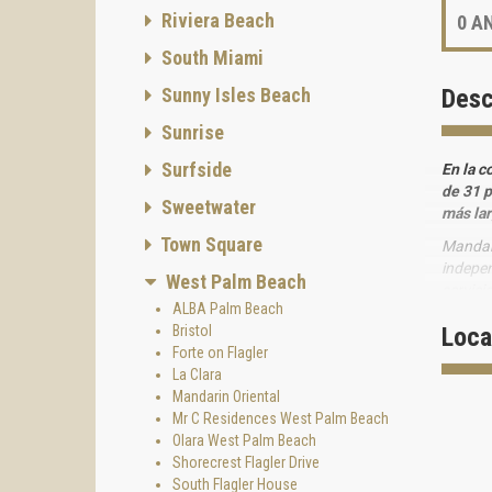
Riviera Beach
0
AN
South Miami
Sunny Isles Beach
Desc
Sunrise
Surfside
En la c
de 31 p
Sweetwater
más lar
Town Square
Mandari
indepen
West Palm Beach
servici
ALBA Palm Beach
Bristol
Des
Loca
Forte on Flagler
La Clara
Mandar
Mandarin Oriental
North F
Mr C Residences West Palm Beach
adquiri
Olara West Palm Beach
La cole
Shorecrest Flagler Drive
planta,
South Flagler House