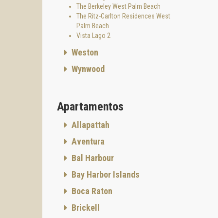
de entr
The Berkeley West Palm Beach
finaliz
The Ritz-Carlton Residences West
Palm Beach
Great G
Vista Lago 2
toda No
gestión
Weston
Su tray
Wynwood
su tota
que la 
Para Ma
Apartamentos
una mar
promot
Allapattah
no solo
Aventura
Mandari
primera
Bal Harbour
combina
Bay Harbor Islands
Aquí, t
vida y 
Boca Raton
El e
Brickell